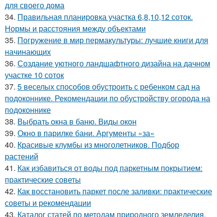
для своего дома
34.
Правильная планировка участка 6,8,10,12 соток.
Нормы и расстояния между объектами
35.
Погружение в мир пермакультуры: лучшие книги для
начинающих
36.
Создание уютного ландшафтного дизайна на дачном
участке 10 соток
37.
5 веселых способов обустроить с ребенком сад на
подоконнике. Рекомендации по обустройству огорода на
подоконнике
38.
Выбрать окна в баню. Виды окон
39.
Окно в парилке бани. Аргументы «за»
40.
Красивые клумбы из многолетников. Подбор
растений
41.
Как избавиться от воды под паркетным покрытием:
практические советы
42.
Как восстановить паркет после заливки: практические
советы и рекомендации
43.
Каталог статей по методам природного земледелия.