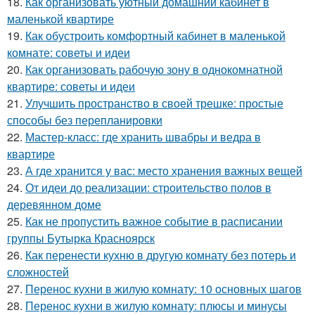
18.
Как организовать уютный домашний кабинет в
маленькой квартире
19.
Как обустроить комфортный кабинет в маленькой
комнате: советы и идеи
20.
Как организовать рабочую зону в однокомнатной
квартире: советы и идеи
21.
Улучшить пространство в своей трешке: простые
способы без перепланировки
22.
Мастер-класс: где хранить швабры и ведра в
квартире
23.
А где хранится у вас: место хранения важных вещей
24.
От идеи до реализации: строительство полов в
деревянном доме
25.
Как не пропустить важное событие в расписании
группы Бутырка Красноярск
26.
Как перенести кухню в другую комнату без потерь и
сложностей
27.
Перенос кухни в жилую комнату: 10 основных шагов
28.
Перенос кухни в жилую комнату: плюсы и минусы