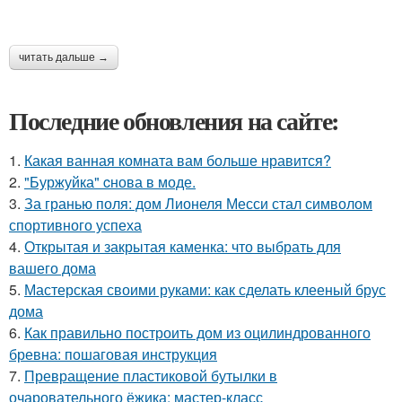
читать дальше →
Последние обновления на сайте:
1.
Какая ванная комната вам больше нравится?
2.
"Буржуйка" cнова в моде.
3.
За гранью поля: дом Лионеля Месси стал символом
спортивного успеха
4.
Открытая и закрытая каменка: что выбрать для
вашего дома
5.
Мастерская своими руками: как сделать клееный брус
дома
6.
Как правильно построить дом из оцилиндрованного
бревна: пошаговая инструкция
7.
Превращение пластиковой бутылки в
очаровательного ёжика: мастер-класс