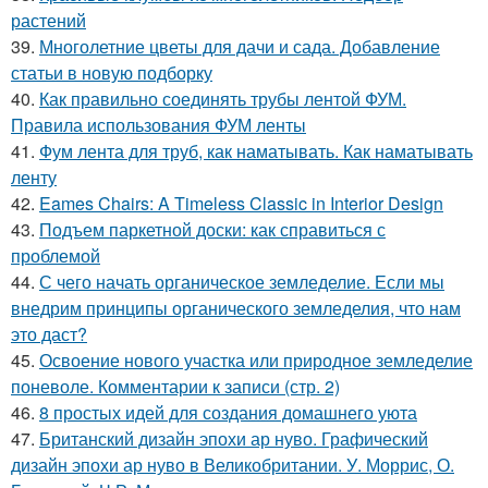
растений
39.
Многолетние цветы для дачи и сада. Добавление
статьи в новую подборку
40.
Как правильно соединять трубы лентой ФУМ.
Правила использования ФУМ ленты
41.
Фум лента для труб, как наматывать. Как наматывать
ленту
42.
Eames Chairs: A Timeless Classic in Interior Design
43.
Подъем паркетной доски: как справиться с
проблемой
44.
С чего начать органическое земледелие. Если мы
внедрим принципы органического земледелия, что нам
это даст?
45.
Освоение нового участка или природное земледелие
поневоле. Комментарии к записи (стр. 2)
46.
8 простых идей для создания домашнего уюта
47.
Британский дизайн эпохи ар нуво. Графический
дизайн эпохи ар нуво в Великобритании. У. Моррис, О.