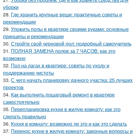
уборки
28.
Где хранить крупные вещи: практичные советы и
рекомендации
29.
Уложить полы в квартире своими руками: основные
принципы и рекомендации
30.
Стройте свой черновой пол: подробный самоучитель
31.
ПОЛНАЯ ЗАМЕНА полов за 7 ЧАСОВ: как это
возможно
32.
Пол на лагах в квартире: советы по уходу и
поддержанию чистоты
33.
С чего начать планировку дачного участка: 25 лучших
проектов
34.
Как выполнить пошаговый ремонт в квартире
самостоятельно
35.
Перепланировка кухни в жилую комнату: как это
сделать правильно
36.
Кухня в комнату: возможно ли это и как это сделать
37.
Перенос кухни в жилую комнату: законные вопросы и