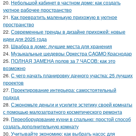
20.
Небольшой кабинет в частном доме: как создать
уютное рабочее пространство
21.
Как превратить маленькую прихожую в уютное
пространство
22.
Современные тренды в дизайне прихожей: новые
идеи для 2025 года
23.
Швабра в доме: лучшие места для хранения
24.
Музыкальные шедевры Оркестра CAGMO Краснодар
25.
ПОЛНАЯ ЗАМЕНА полов за 7 ЧАСОВ: как это
возможно
26.
С чего начать планировку дачного участка: 25 лучших
проектов
27.
Проектирование интерьера: самостоятельный
подход
28.
Сэкономьте деньги и усилите эстетику своей комнаты
с помощью малозатратного косметического ремонта
29.
Переоборудование кухни в спальню: простой способ
создать дополнительную комнату
30.
Учитывайте экономию: как выбрать насос для