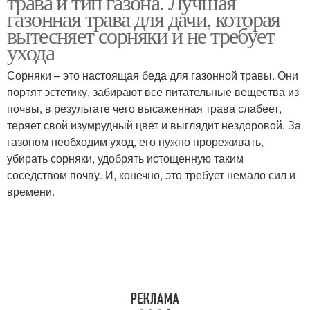
трава и тип газона. Лучшая
газонная трава для дачи, которая
вытесняет сорняки и не требует
ухода
Смеси для
Ленивый газон
мавританского газона
Сорняки – это настоящая беда для газонной травы. Они
портят эстетику, забирают все питательные вещества из
почвы, в результате чего высаженная трава слабеет,
теряет свой изумрудный цвет и выглядит нездоровой. За
газоном необходим уход, его нужно прореживать,
убирать сорняки, удобрять истощенную таким
соседством почву. И, конечно, это требует немало сил и
времени.