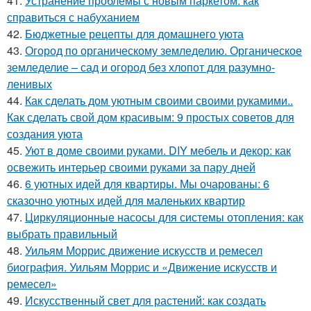
41.
Устранение проблемы с новым паркетом: как
справиться с набуханием
42.
Бюджетные рецепты для домашнего уюта
43.
Огород по органическому земледелию. Органическое
земледелие – сад и огород без хлопот для разумно-
ленивых
44.
Как сделать дом уютным своими своими рукамими..
Как сделать свой дом красивым: 9 простых советов для
создания уюта
45.
Уют в доме своими руками. DIY мебель и декор: как
освежить интерьер своими руками за пару дней
46.
6 уютных идей для квартиры. Мы очарованы: 6
сказочно уютных идей для маленьких квартир
47.
Циркуляционные насосы для системы отопления: как
выбрать правильный
48.
Уильям Моррис движение искусств и ремесел
биография. Уильям Моррис и «Движение искусств и
ремесел»
49.
Искусственный свет для растений: как создать