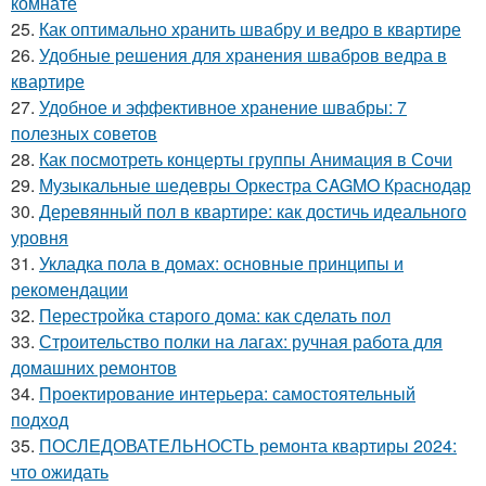
комнате
25.
Как оптимально хранить швабру и ведро в квартире
26.
Удобные решения для хранения швабров ведра в
квартире
27.
Удобное и эффективное хранение швабры: 7
полезных советов
28.
Как посмотреть концерты группы Анимация в Сочи
29.
Музыкальные шедевры Оркестра CAGMO Краснодар
30.
Деревянный пол в квартире: как достичь идеального
уровня
31.
Укладка пола в домах: основные принципы и
рекомендации
32.
Перестройка старого дома: как сделать пол
33.
Строительство полки на лагах: ручная работа для
домашних ремонтов
34.
Проектирование интерьера: самостоятельный
подход
35.
ПОСЛЕДОВАТЕЛЬНОСТЬ ремонта квартиры 2024:
что ожидать