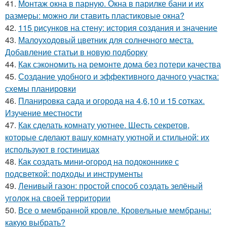
41.
Монтаж окна в парную. Окна в парилке бани и их
размеры: можно ли ставить пластиковые окна?
42.
115 рисунков на стену: история создания и значение
43.
Малоуходовый цветник для солнечного места.
Добавление статьи в новую подборку
44.
Как сэкономить на ремонте дома без потери качества
45.
Создание удобного и эффективного дачного участка:
схемы планировки
46.
Планировка сада и огорода на 4,6,10 и 15 сотках.
Изучение местности
47.
Как сделать комнату уютнее. Шесть секретов,
которые сделают вашу комнату уютной и стильной: их
используют в гостиницах
48.
Как создать мини-огород на подоконнике с
подсветкой: подходы и инструменты
49.
Ленивый газон: простой способ создать зелёный
уголок на своей территории
50.
Все о мембранной кровле. Кровельные мембраны:
какую выбрать?