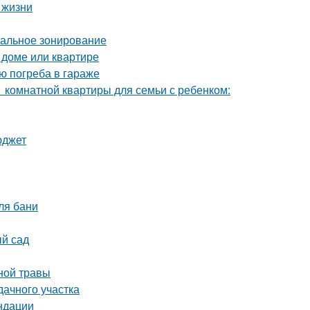
 жизни
мальное зонирование
 доме или квартире
ю погреба в гараже
1 комнатной квартиры для семьи с ребенком:
юджет
ля бани
ый сад
ной травы
дачного участка
ндации