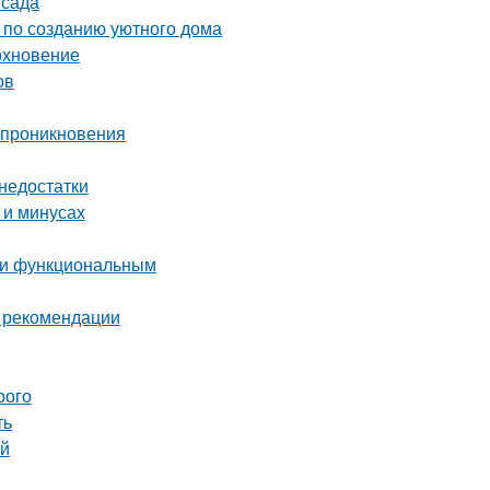
 сада
ы по созданию уютного дома
охновение
ов
о проникновения
 недостатки
 и минусах
м и функциональным
и рекомендации
рого
ть
ей