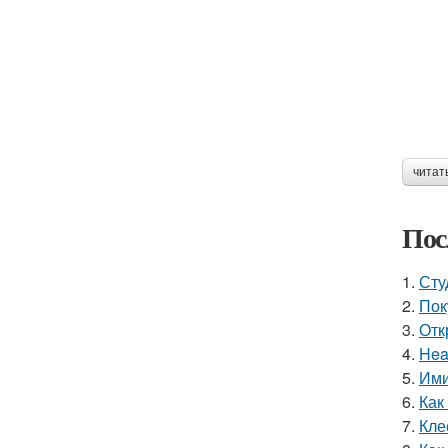
читат
Пос
1.
Сту
2.
Пок
3.
Отк
4.
Hea
5.
Ими
6.
Как
7.
Кле