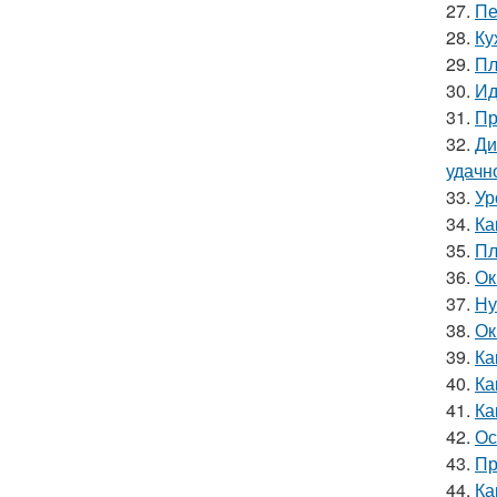
27.
Пе
28.
Ку
29.
Пл
30.
Ид
31.
Пр
32.
Ди
удачн
33.
Ур
34.
Ка
35.
Пл
36.
Ок
37.
Ну
38.
Ок
39.
Ка
40.
Ка
41.
Ка
42.
Ос
43.
Пр
44.
Ка