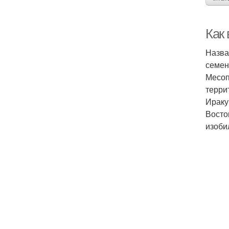
Как
Назва
семен
Месоп
терри
Ираку
Восто
изоби