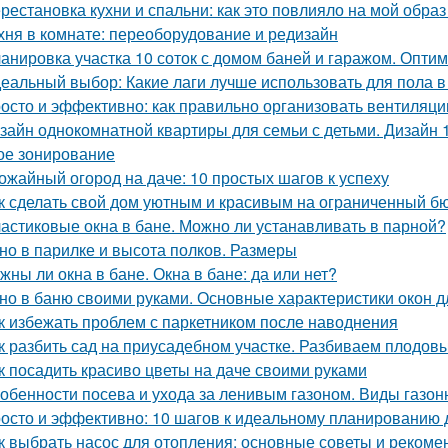
рестановка кухни и спальни: как это повлияло на мой образ
хня в комнате: переоборудование и редизайн
анировка участка 10 соток с домом баней и гаражом. Опти
еальный выбор: Какие лаги лучше использовать для пола в
осто и эффективно: как правильно организовать вентиляци
зайн однокомнатной квартиры для семьи с детьми. Дизайн 
ое зонирование
ожайный огород на даче: 10 простых шагов к успеху
к сделать свой дом уютным и красивым на ограниченный б
астиковые окна в бане. Можно ли устанавливать в парной?
но в парилке и высота полков. Размеры
жны ли окна в бане. Окна в бане: да или нет?
но в баню своими руками. Основные характеристики окон д
к избежать проблем с паркетником после наводнения
к разбить сад на приусадебном участке. Разбиваем плодов
к посадить красиво цветы на даче своими руками
обенности посева и ухода за ленивым газоном. Виды газон
осто и эффективно: 10 шагов к идеальному планированию 
к выбрать насос для отопления: основные советы и рекоме