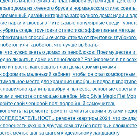
 сделать милого ежика из пластиковой бутылки для детского
ерьер дома из клееного бруса в нормандском стиле: совет
временный дизайн интерьера загородного дома: идеи и вд
кие парки и скверы в Чите самые популярные среди турист
к убрать следы грунтовки с пластика: эффективные методы
фективные способы очистки стекла от грунтовки глубоког
нобетон или газобетон: что лучше выбрать
е, что нужно знать о домах из пеноблоков: Преимущества и
едно ли жить в доме из пеноблоков? Разбираемся в плюсах
гко и просто: как создать план дома своими руками
к оформить маленький кабинет, чтобы он стал комфортны
тимальное место для хранения швабры и ведра в квартире
к правильно хранить швабру и пылесос: основные советы 
жим и чистота с помощью швабры Mop Style Magic Flat Mop
ройте свой черновой пол: подробный самоучитель
кономить на ремонте: ремонт комнаты своими руками недо
СЛЕДОВАТЕЛЬНОСТЬ ремонта квартиры 2024: что ожида
к перенести кухню в другую комнату без потерь и сложност
асток мечты: шаг за шагом к идеальному ландшафту