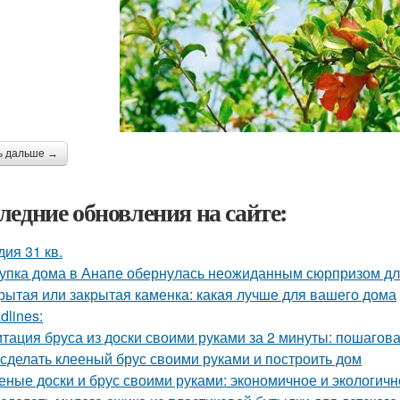
ь дальше →
ледние обновления на сайте:
дия 31 кв.
упка дома в Анапе обернулась неожиданным сюрпризом дл
рытая или закрытая каменка: какая лучше для вашего дома
dlines:
тация бруса из доски своими руками за 2 минуты: пошагов
 сделать клееный брус своими руками и построить дом
еные доски и брус своими руками: экономичное и экологич