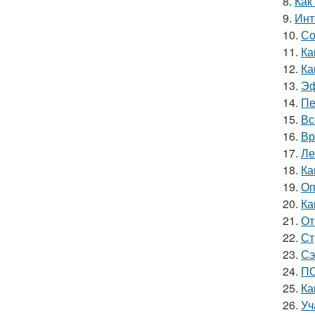
8.
Как
9.
Инт
10.
Со
11.
Ка
12.
Ка
13.
Эф
14.
Пе
15.
Вс
16.
Вр
17.
Ле
18.
Ка
19.
Оп
20.
Ка
21.
От
22.
Ст
23.
Сэ
24.
ПО
25.
Ка
26.
Уч