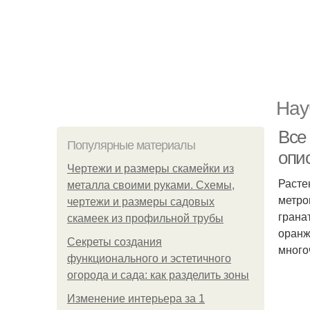
Нау
Все
Популярные материалы
опи
Чертежи и размеры скамейки из
Расте
металла своими руками. Схемы,
метро
чертежи и размеры садовых
грана
скамеек из профильной трубы
оранж
Секреты создания
много
функционального и эстетичного
огорода и сада: как разделить зоны
Изменение интерьера за 1