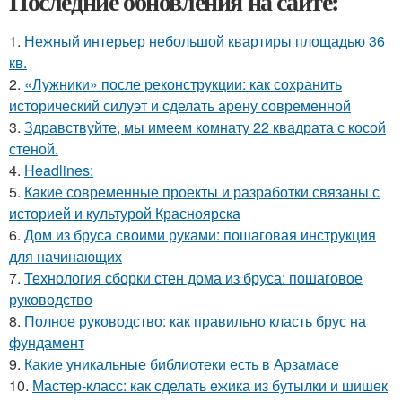
Последние обновления на сайте:
1.
Нежный интерьер небольшой квартиры площадью 36
кв.
2.
«Лужники» после реконструкции: как сохранить
исторический силуэт и сделать арену современной
3.
Здравствуйте, мы имеем комнату 22 квадрата с косой
стеной.
4.
Headlines:
5.
Какие современные проекты и разработки связаны с
историей и культурой Красноярска
6.
Дом из бруса своими руками: пошаговая инструкция
для начинающих
7.
Технология сборки стен дома из бруса: пошаговое
руководство
8.
Полное руководство: как правильно класть брус на
фундамент
9.
Какие уникальные библиотеки есть в Арзамасе
10.
Мастер-класс: как сделать ежика из бутылки и шишек