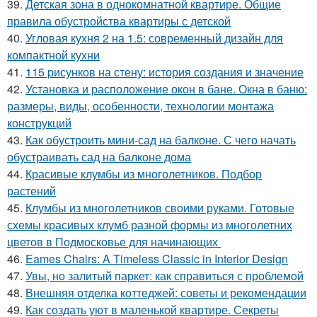
39.
Детская зона в однокомнатной квартире. Общие
правила обустройства квартиры с детской
40.
Угловая кухня 2 на 1.5: современный дизайн для
компактной кухни
41.
115 рисунков на стену: история создания и значение
42.
Установка и расположение окон в бане. Окна в баню:
размеры, виды, особенности, технологии монтажа
конструкций
43.
Как обустроить мини-сад на балконе. С чего начать
обустраивать сад на балконе дома
44.
Красивые клумбы из многолетников. Подбор
растений
45.
Клумбы из многолетников своими руками. Готовые
схемы красивых клумб разной формы из многолетних
цветов в Подмосковье для начинающих
46.
Eames Chairs: A Timeless Classic in Interior Design
47.
Увы, но залитый паркет: как справиться с проблемой
48.
Внешняя отделка коттеджей: советы и рекомендации
49.
Как создать уют в маленькой квартире. Секреты