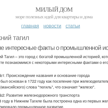
МИЛЫЙ ДОМ
море полезных идей для квартиры и дома
главная
новости
статьи
ний тагил
ие интересные факты о промышленной ис
й Тагил – это город с богатой промышленной историей, кот
те познакомимся с некоторыми интересными фактами о е
№1: Происхождение названия и основание города
 был основан в 1722 году как поселение при железоделател
(мансийского) слова "тюгиль", что означает "железо".
№2: Развитие железнодорожного транспорта
8 году в Нижнем Тагиле была построена одна из первых жел
лировало промышленное развитие.