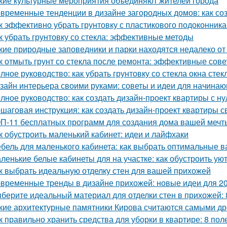
кие культурные мероприятия объединяют жителей города
временные тенденции в дизайне загородных домов: как со
к эффективно убрать грунтовку с пластикового подоконник
к убрать грунтовку со стекла: эффективные методы
кие природные заповедники и парки находятся недалеко о
к отмыть грунт со стекла после ремонта: эффективные сов
лное руководство: как убрать грунтовку со стекла окна стек
зайн интерьера своими руками: советы и идеи для начина
лное руководство: как создать дизайн-проект квартиры с ну
шаговая инструкция: как создать дизайн-проект квартиры с
П-11 бесплатных программ для создания дома вашей мечт
к обустроить маленький кабинет: идеи и лайфхаки
бель для маленького кабинета: как выбрать оптимальные 
ленькие белые кабинеты для на участке: как обустроить ую
к выбрать идеальную отделку стен для вашей прихожей
временные тренды в дизайне прихожей: новые идеи для 20
берите идеальный материал для отделки стен в прихожей:
кие архитектурные памятники Кирова считаются самыми д
к правильно хранить средства для уборки в квартире: 8 пол