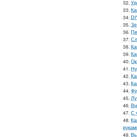
32.
Уд
33.
Ка
34.
DI
35.
Зе
36.
Пе
37.
Сл
38.
Ка
39.
Ка
40.
Ок
41.
Ну
42.
Ка
43.
Ка
44.
Фу
45.
Лу
46.
Вн
47.
С 
48.
Ка
рукам
49.
Вы