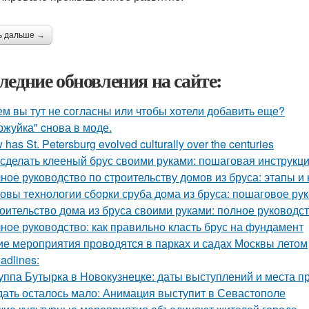
ь дальше →
ледние обновления на сайте:
ем вы тут не согласны или чтобы хотели добавить еще?
ржуйка" cнова в моде.
has St. Petersburg evolved culturally over the centuries
 сделать клееный брус своими руками: пошаговая инструкц
ное руководство по строительству домов из бруса: этапы и
овы технологии сборки сруба дома из бруса: пошаговое ру
оительство дома из бруса своими руками: полное руководс
ное руководство: как правильно класть брус на фундамент
ие мероприятия проводятся в парках и садах Москвы летом
adlines:
уппа Бутырка в Новокузнецке: даты выступлений и места 
ать осталось мало: Анимация выступит в Севастополе