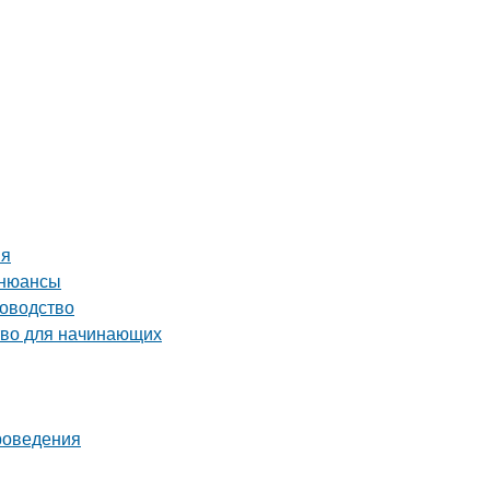
ия
 нюансы
ководство
тво для начинающих
проведения