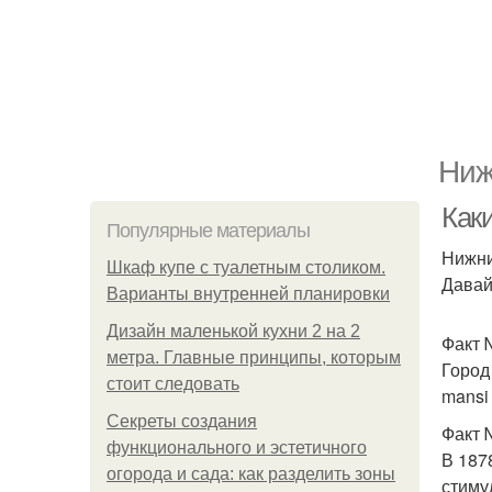
Ниж
Как
Популярные материалы
Нижни
Шкаф купе с туалетным столиком.
Давай
Варианты внутренней планировки
Дизайн маленькой кухни 2 на 2
Факт 
метра. Главные принципы, которым
Город
стоит следовать
mansi 
Секреты создания
Факт 
функционального и эстетичного
В 187
огорода и сада: как разделить зоны
стиму