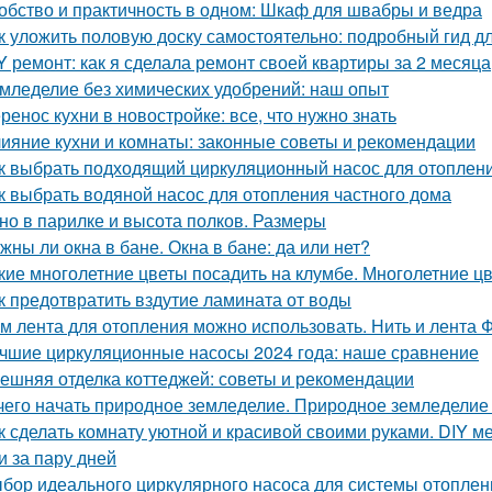
обство и практичность в одном: Шкаф для швабры и ведра
к уложить половую доску самостоятельно: подробный гид 
Y ремонт: как я сделала ремонт своей квартиры за 2 месяца
мледелие без химических удобрений: наш опыт
ренос кухни в новостройке: все, что нужно знать
ияние кухни и комнаты: законные советы и рекомендации
к выбрать подходящий циркуляционный насос для отоплен
к выбрать водяной насос для отопления частного дома
но в парилке и высота полков. Размеры
жны ли окна в бане. Окна в бане: да или нет?
кие многолетние цветы посадить на клумбе. Многолетние ц
к предотвратить вздутие ламината от воды
м лента для отопления можно использовать. Нить и лента 
чшие циркуляционные насосы 2024 года: наше сравнение
ешняя отделка коттеджей: советы и рекомендации
чего начать природное земледелие. Природное земледелие 
к сделать комнату уютной и красивой своими руками. DIY ме
и за пару дней
бор идеального циркулярного насоса для системы отоплен