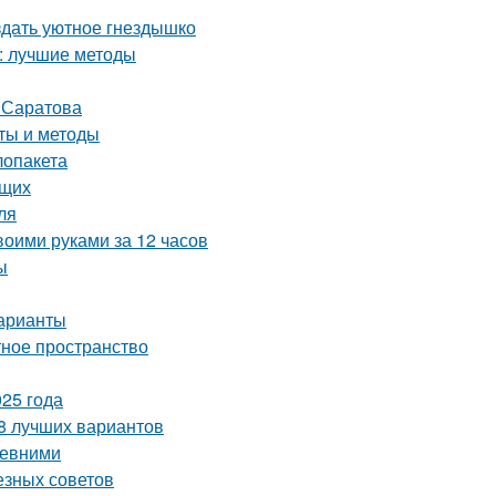
здать уютное гнездышко
а: лучшие методы
т Саратова
еты и методы
лопакета
ющих
ля
воими руками за 12 часов
ы
варианты
тное пространство
25 года
 8 лучших вариантов
ревними
езных советов