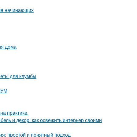
для начинающих
ия дома
веты для клумбы
ФУМ
на практике.
бель и декор: как освежить интерьер своими
ия: простой и понятный подход