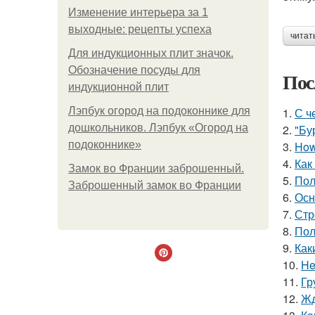
Изменение интерьера за 1
выходные: рецепты успеха
читат
Для индукционных плит значок.
Обозначение посуды для
Пос
индукционной плит
Лэпбук огород на подоконнике для
1.
С ч
дошкольников. Лэпбук «Огород на
2.
"Бу
подоконнике»
3.
How 
4.
Как
Замок во Франции заброшенный.
5.
Пол
Заброшенный замок во Франции
6.
Осн
7.
Стр
8.
Пол
9.
Как
10.
He
11.
Гр
12.
Жд