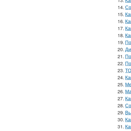
13.
Ка
14.
Со
15.
Ка
16.
Ка
17.
Ка
18.
Ка
19.
По
20.
Ди
21.
По
22.
По
23.
ТО
24.
Ка
25.
Ме
26.
Ма
27.
Ка
28.
Со
29.
Вы
30.
Ка
31.
Ка