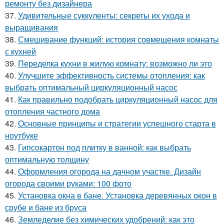
ремонту без дизайнера
37.
Удивительные суккуленты: секреты их ухода и
выращивания
38.
Смешивание функций: история совмещения комнаты
с кухней
39.
Переделка кухни в жилую комнату: возможно ли это
40.
Улучшите эффективность системы отопления: как
выбрать оптимальный циркуляционный насос
41.
Как правильно подобрать циркуляционный насос для
отопления частного дома
42.
Основные принципы и стратегии успешного старта в
ноутбуке
43.
Гипсокартон под плитку в ванной: как выбрать
оптимальную толщину
44.
Оформления огорода на дачном участке. Дизайн
огорода своими руками: 100 фото
45.
Установка окна в бане. Установка деревянных окон в
срубе и бане из бруса
46.
Земледелие без химических удобрений: как это