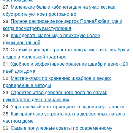
27.
Маленькие белые кабинеты для на участке: как
обустроить уютное пространство
28.
Полное расписание концертов ПолнаЛюбви: где и
когда посмотреть выступления
29.
Как сделать маленькую прихожую более
функциональной
30.
Оптимизация пространства: как разместить швабру и
ведро в маленькой квартире
31.
Удобное и эффективное хранение швабр и венек: 20
идей для дома
32.
Мастер-класс по хранению швабров и ведер:
проверенные методы
33.
Строительство деревянного пола по лагам:
руководство для начинающих
34.
Управляемый пол: принципы создания и установки
35.
Как правильно устроить пол на деревянных лагах в
частном доме
36.
Самые популярные советы по современному