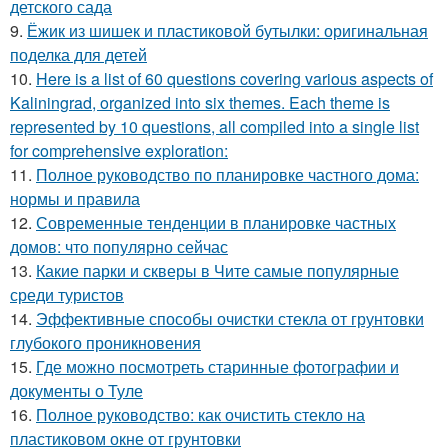
детского сада
9.
Ёжик из шишек и пластиковой бутылки: оригинальная
поделка для детей
10.
Here is a list of 60 questions covering various aspects of
Kaliningrad, organized into six themes. Each theme is
represented by 10 questions, all compiled into a single list
for comprehensive exploration:
11.
Полное руководство по планировке частного дома:
нормы и правила
12.
Современные тенденции в планировке частных
домов: что популярно сейчас
13.
Какие парки и скверы в Чите самые популярные
среди туристов
14.
Эффективные способы очистки стекла от грунтовки
глубокого проникновения
15.
Где можно посмотреть старинные фотографии и
документы о Туле
16.
Полное руководство: как очистить стекло на
пластиковом окне от грунтовки