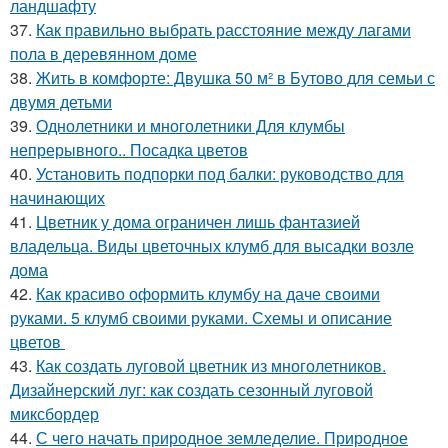
ландшафту
37.
Как правильно выбрать расстояние между лагами
пола в деревянном доме
38.
Жить в комфорте: Двушка 50 м² в Бутово для семьи с
двумя детьми
39.
Однолетники и многолетники Для клумбы
непрерывного.. Посадка цветов
40.
Установить подпорки под балки: руководство для
начинающих
41.
Цветник у дома ограничен лишь фантазией
владельца. Виды цветочных клумб для высадки возле
дома
42.
Как красиво оформить клумбу на даче своими
руками. 5 клумб своими руками. Схемы и описание
цветов
43.
Как создать луговой цветник из многолетников.
Дизайнерский луг: как создать сезонный луговой
миксбордер
44.
С чего начать природное земледелие. Природное