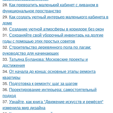
28.
Как превратить маленький кабинет с диваном в
функциональное пространство
29.
Как создать уютный интерьер маленького кабинета в
доме
30.
Создание уютной атмосферы в коридоре без окон
31.
Сохраняйте свой уборочный инвентарь на долгие
годы с помощью этих простых советов
32.
Строительство деревянного пола по лагам:
руководство для начинающих
33.
Татьяна Буланова: Московские проекты и
достижения
34.
От начала до конца: основные этапы ремонта
квартиры
35.
Подготовка к ремонту: шаг за шагом
36.
Проектирование интерьера: самостоятельный
подход
37.
Узнайте, как книга "Движение искусств и ремёсел"
изменила мир дизайна