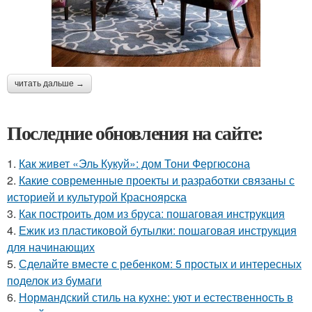
читать дальше →
Последние обновления на сайте:
1.
Как живет «Эль Кукуй»: дом Тони Фергюсона
2.
Какие современные проекты и разработки связаны с
историей и культурой Красноярска
3.
Как построить дом из бруса: пошаговая инструкция
4.
Ежик из пластиковой бутылки: пошаговая инструкция
для начинающих
5.
Сделайте вместе с ребенком: 5 простых и интересных
поделок из бумаги
6.
Нормандский стиль на кухне: уют и естественность в