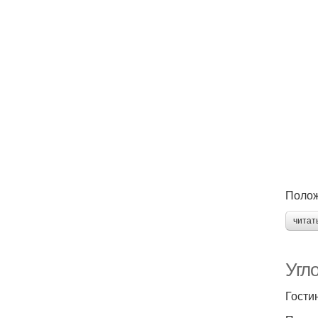
Полож
читат
Угл
Гости