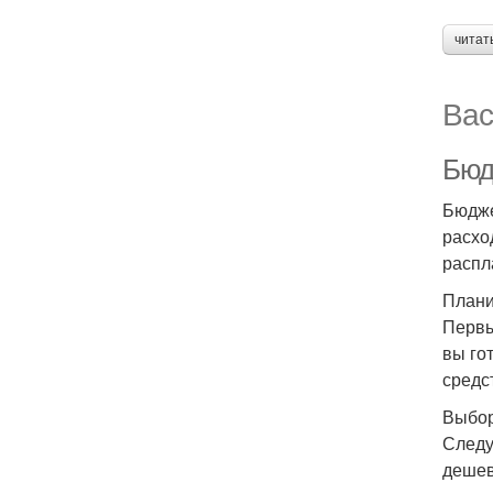
читат
Вас
Бюд
Бюдже
расхо
распл
Плани
Первы
вы го
средс
Выбор
Следу
дешев