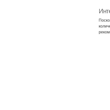
Инт
Поско
колич
реком