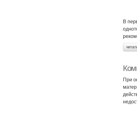
В пер
однот
реком
читат
Ком
При о
матер
дейст
недос