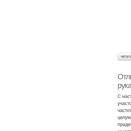
читат
Отл
рук
С нас
участ
часто
целую
приде