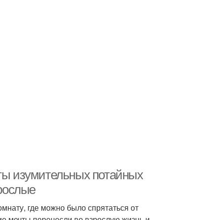
кты изумительных потайных
зрослые
омнату, где можно было спрятаться от
ие мечты перенесли во взрослую жизнь и