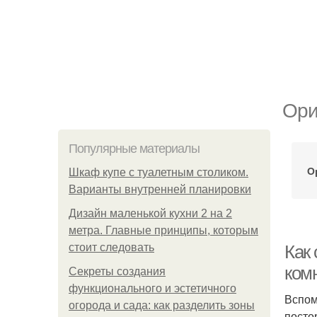
Ори
Популярные материалы
О
Шкаф купе с туалетным столиком.
Варианты внутренней планировки
Дизайн маленькой кухни 2 на 2
метра. Главные принципы, которым
стоит следовать
Как
комн
Секреты создания
функционального и эстетичного
Вспом
огорода и сада: как разделить зоны
посто