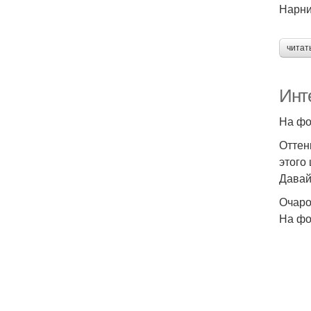
Нарн
читат
Инте
На фо
Оттен
этого
Давай
Очаро
На фо