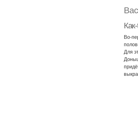
Вас
Как-
Во-пе
полов
Для э
Доныш
придё
выкра