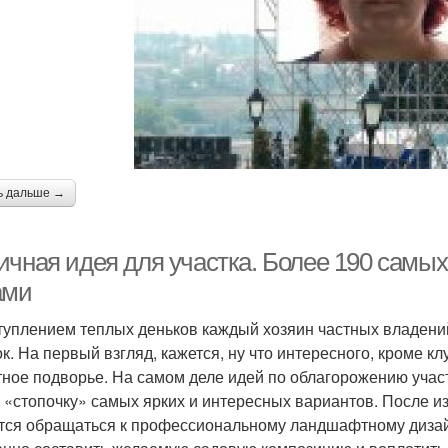
ь дальше →
ичная идея для участка. Более 190 самы
ами
туплением теплых деньков каждый хозяин частных владений
ок. На первый взгляд, кажется, ну что интересного, кроме 
тное подворье. На самом деле идей по облагорожению учас
 «стопочку» самых ярких и интересных вариантов. После из
тся обращаться к профессиональному ландшафтному дизайн