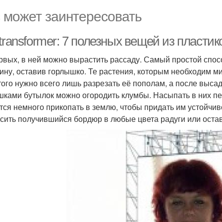
 может заинтересовать
transformer: 7 полезных вещей из пласти
рвых, в ней можно вырастить рассаду. Самый простой спосо
ину, оставив горлышко. Те растения, которым необходим ми
того нужно всего лишь разрезать её пополам, а после выса
ками бутылок можно огородить клумбы. Насыпать в них пес
тся немного прикопать в землю, чтобы придать им устойчиво
сить получившийся бордюр в любые цвета радуги или остави