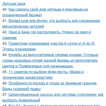
Детская зона
40.
Как сделать свой дом уютным и красивым на
ограниченный бюджет
41.
Волма шов или фуген: что выбрать для соединения
металлических деталей
42.
Окно в бане где расположить. Нужно ли окно в
парилке
43.
Грамотная планировка участка 6 соток от А до Я.
Этапы планировки
44.
Клумбы из многолетников своими руками. Готовые
схемы красивых клумб разной формы из многолетних
цветов в Подмосковье для начинающих
45.
11 советов по выбору фум-ленты. Марки и
технические характеристики
46.
Особенности посева и ухода за ленивым газоном.
Виды газонной травы
47.
Циркуляционные насосы для системы отопления: как
выбрать правильный
48.
Вот 67+ фактов о движении искусств и ремесел для