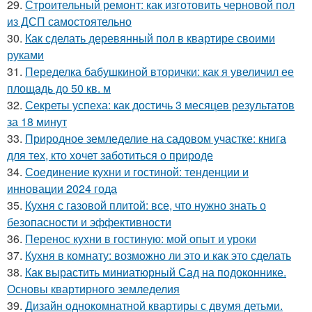
29.
Строительный ремонт: как изготовить черновой пол
из ДСП самостоятельно
30.
Как сделать деревянный пол в квартире своими
руками
31.
Переделка бабушкиной вторички: как я увеличил ее
площадь до 50 кв. м
32.
Секреты успеха: как достичь 3 месяцев результатов
за 18 минут
33.
Природное земледелие на садовом участке: книга
для тех, кто хочет заботиться о природе
34.
Соединение кухни и гостиной: тенденции и
инновации 2024 года
35.
Кухня с газовой плитой: все, что нужно знать о
безопасности и эффективности
36.
Перенос кухни в гостиную: мой опыт и уроки
37.
Кухня в комнату: возможно ли это и как это сделать
38.
Как вырастить миниатюрный Сад на подоконнике.
Основы квартирного земледелия
39.
Дизайн однокомнатной квартиры с двумя детьми.