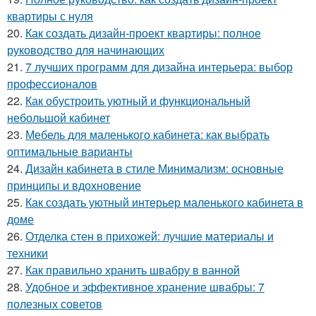
квартиры с нуля
20.
Как создать дизайн-проект квартиры: полное
руководство для начинающих
21.
7 лучших программ для дизайна интерьера: выбор
профессионалов
22.
Как обустроить уютный и функциональный
небольшой кабинет
23.
Мебель для маленького кабинета: как выбрать
оптимальные варианты
24.
Дизайн кабинета в стиле Минимализм: основные
принципы и вдохновение
25.
Как создать уютный интерьер маленького кабинета в
доме
26.
Отделка стен в прихожей: лучшие материалы и
техники
27.
Как правильно хранить швабру в ванной
28.
Удобное и эффективное хранение швабры: 7
полезных советов