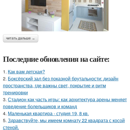
читать дальше →
Последние обновления на сайте:
1.
Как вам детская?
2.
Боксёрский зал без показной брутальности: дизайн
пространства, где важны свет, покрытие и ритм
тренировки
3.
Стадион как часть игры: как архитектура арены меняет
поведение болельщиков и команд
4.
Маленькая квартира - студия 19, 8 кв.
5.
Здравствуйте, мы имеем комнату 22 квадрата с косой
стеной.