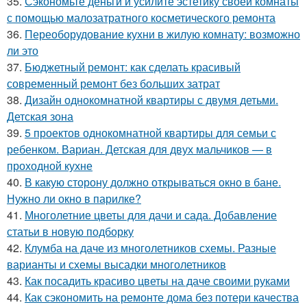
35.
Сэкономьте деньги и усилите эстетику своей комнаты
с помощью малозатратного косметического ремонта
36.
Переоборудование кухни в жилую комнату: возможно
ли это
37.
Бюджетный ремонт: как сделать красивый
современный ремонт без больших затрат
38.
Дизайн однокомнатной квартиры с двумя детьми.
Детская зона
39.
5 проектов однокомнатной квартиры для семьи с
ребенком. Вариан. Детская для двух мальчиков — в
проходной кухне
40.
В какую сторону должно открываться окно в бане.
Нужно ли окно в парилке?
41.
Многолетние цветы для дачи и сада. Добавление
статьи в новую подборку
42.
Клумба на даче из многолетников схемы. Разные
варианты и схемы высадки многолетников
43.
Как посадить красиво цветы на даче своими руками
44.
Как сэкономить на ремонте дома без потери качества