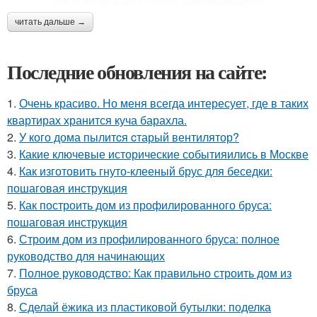
читать дальше →
Последние обновления на сайте:
1.
Очень красиво. Но меня всегда интересует, где в таких
квартирах хранится куча барахла.
2.
У кого дома пылитcя cтарый вентилятор?
3.
Какие ключевые исторические событияились в Москве
4.
Как изготовить гнуто-клееный брус для беседки:
пошаговая инструкция
5.
Как построить дом из профилированного бруса:
пошаговая инструкция
6.
Строим дом из профилированного бруса: полное
руководство для начинающих
7.
Полное руководство: Как правильно строить дом из
бруса
8.
Сделай ёжика из пластиковой бутылки: поделка