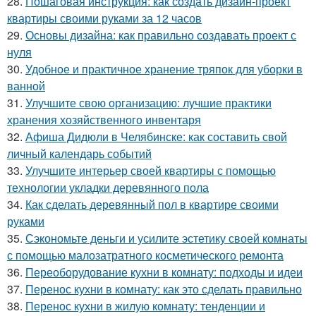
28.
Пошаговая инструкция: как создать дизайн-проект
квартиры своими руками за 12 часов
29.
Основы дизайна: как правильно создавать проект с
нуля
30.
Удобное и практичное хранение тряпок для уборки в
ванной
31.
Улучшите свою организацию: лучшие практики
хранения хозяйственного инвентаря
32.
Афиша Дидюли в Челябинске: как составить свой
личный календарь событий
33.
Улучшите интерьер своей квартиры с помощью
технологии укладки деревянного пола
34.
Как сделать деревянный пол в квартире своими
руками
35.
Сэкономьте деньги и усилите эстетику своей комнаты
с помощью малозатратного косметического ремонта
36.
Переоборудование кухни в комнату: подходы и идеи
37.
Перенос кухни в комнату: как это сделать правильно
38.
Перенос кухни в жилую комнату: тенденции и