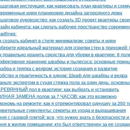
шаговая инструкция: как нарисовать план квартиры и схем
временные идеи планировки дизайна загородного дома
шаговое руководство: как создать 3D проект квартиры сво
зайн кабинета: как сделать рабочее пространство соврем
adlines:
к создать кабинет в стиле минимализм: советы и идеи
берите идеальный материал для отделки стен в прихожей:
к правильно хранить средства для уборки в квартире: 8 пол
фективное хранение швабры и пылесоса: основные прин
абра и тряпка с ведром: история создания и развитие
обство и практичность в одном: Шкаф для швабры и ведра
аньте экспертом в сухая стяжка пола за один день: основ
РЕВЯННЫЙ пол в квартире: как выбрать и установить
ЛНАЯ ЗАМЕНА полов за 7 ЧАСОВ: как это возможно
кономь на ремонте: как я отремонтировал однушку за 250 т
ивительные суккуленты: секреты их ухода и выращивания
хня с газовой плитой: все, что нужно знать о безопасности
хня в жилом помещении: кто был ответственен за ее создан