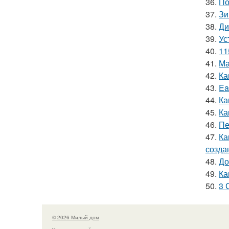
36.
По
37.
Зи
38.
Ди
39.
Ус
40.
11
41.
Ма
42.
Ка
43.
Ea
44.
Ка
45.
Ка
46.
Пе
47.
Ка
созда
48.
До
49.
Ка
50.
3 
© 2026 Милый дом