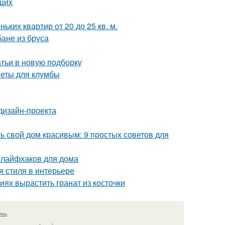
щих
ких квартир от 20 до 25 кв. м.
бане из бруса
тьи в новую подборку
веты для клумбы
дизайн-проекта
ь свой дом красивым: 9 простых советов для
 лайфхаков для дома
я стиля в интерьере
ях вырастить гранат из косточки
язь