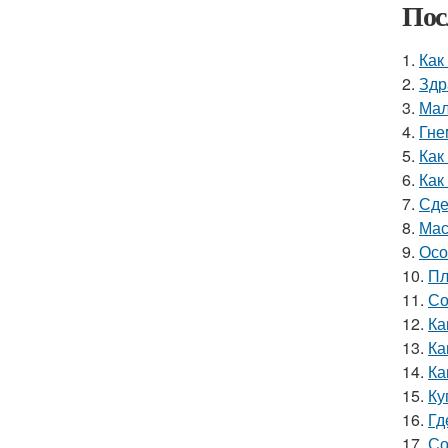
Пос
1.
Как
2.
Здр
3.
Мал
4.
Гне
5.
Как
6.
Как
7.
Сде
8.
Мас
9.
Осо
10.
Пл
11.
Со
12.
Ка
13.
Ка
14.
Ка
15.
Ку
16.
Гд
17.
Со