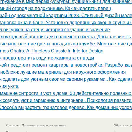
гружение в мир пермакультуры: лучшие книги для начинаю
мний огород на подоконнике. Как вырастить перец
зайн однокомнатной квартиры 2023. Стильный дизайн малень
тановка окна в бане. Установка деревянных окон в срубе и 
5 рисунков на стену: история создания и значение
лоуходовый цветник для солнечного места. Добавление ста
кие многолетние цветы посадить на клумбе. Многолетние ц
mes Chairs: A Timeless Classic in Interior Design
к предотвратить вздутие ламината от воды
кой предстоит ремонт квартиры в новостройке. Разработка 
ноблоки: лучшие материалы для наружного оформления
к сделать дом уютным своими своими рукамими.. Как сделат
ния уюта
машние хитрости и уют в доме. 30 действительно полезных
к создать уют и гармонию в интерьере.. Психология развити
Способа вырастить гранатовое дерево. Как домашних услови
Контакты
Пользовательское соглашение
Обратная св