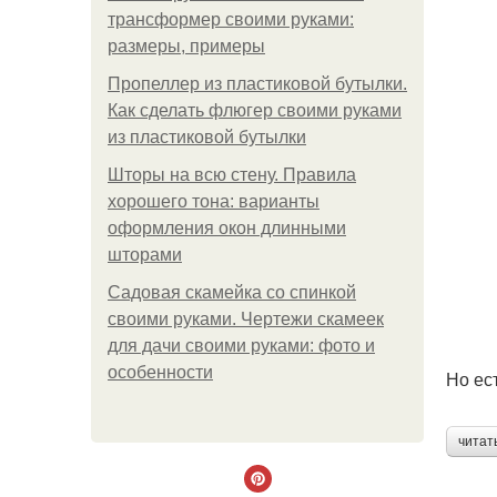
трансформер своими руками:
размеры, примеры
Пропеллер из пластиковой бутылки.
Как сделать флюгер своими руками
из пластиковой бутылки
Шторы на всю стену. Правила
хорошего тона: варианты
оформления окон длинными
шторами
Садовая скамейка со спинкой
своими руками. Чертежи скамеек
для дачи своими руками: фото и
особенности
Но ес
читат