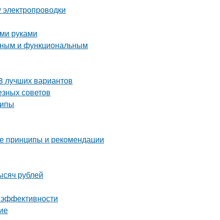
у электропроводки
ими руками
енным и функциональным
 8 лучших вариантов
езных советов
ципы
ные принципы и рекомендации
ысяч рублей
 и эффективности
ие