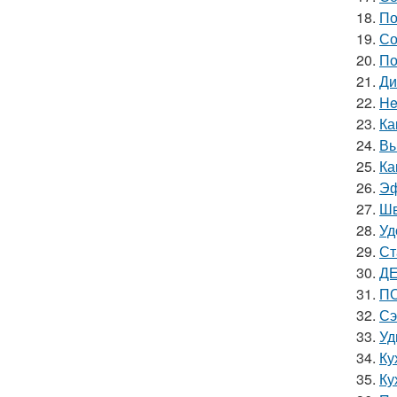
18.
По
19.
Со
20.
По
21.
Ди
22.
He
23.
Ка
24.
Вы
25.
Ка
26.
Эф
27.
Шв
28.
Уд
29.
Ст
30.
ДЕ
31.
ПО
32.
Сэ
33.
Уд
34.
Ку
35.
Ку