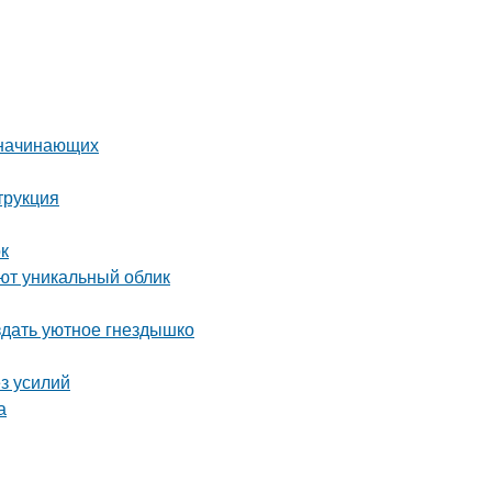
 начинающих
трукция
ок
ют уникальный облик
здать уютное гнездышко
ез усилий
а