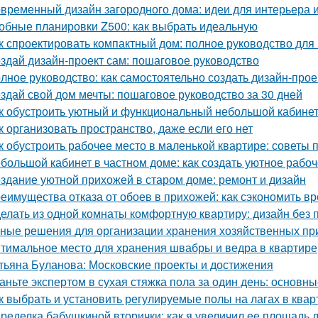
временный дизайн загородного дома: идеи для интерьера и
обные планировки Z500: как выбрать идеальную
к спроектировать компактный дом: полное руководство дл
здай дизайн-проект сам: пошаговое руководство
лное руководство: как самостоятельно создать дизайн-прое
здай свой дом мечты: пошаговое руководство за 30 дней
к обустроить уютный и функциональный небольшой кабине
к организовать пространство, даже если его нет
к обустроить рабочее место в маленькой квартире: советы 
большой кабинет в частном доме: как создать уютное рабо
здание уютной прихожей в старом доме: ремонт и дизайн
еимущества отказа от обоев в прихожей: как сэкономить вр
елать из одной комнаты комфортную квартиру: дизайн без
ные решения для организации хранения хозяйственных п
тимальное место для хранения швабры и ведра в квартире
тьяна Буланова: Московские проекты и достижения
аньте экспертом в сухая стяжка пола за один день: основ
к выбрать и установить регулируемые полы на лагах в квар
ределка бабушкиной вторички: как я увеличил ее площадь до