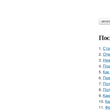
читат
Пос
1.
Ста
2.
Отк
3.
Hea
4.
Пош
5.
Как
6.
Пре
7.
Пол
8.
Пол
9.
Как
10.
Ка
11.
Фр