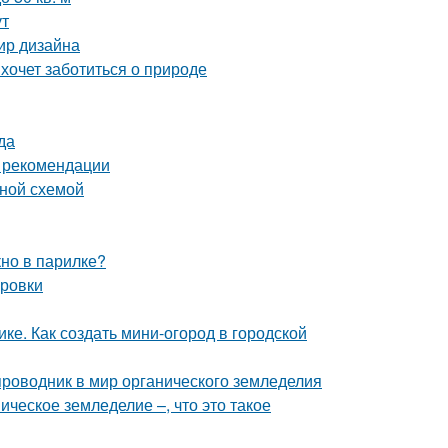
ут
мир дизайна
 хочет заботиться о природе
да
и рекомендации
ьной схемой
кно в парилке?
ировки
ке. Как создать мини-огород в городской
проводник в мир органического земледелия
ческое земледелие –, что это такое