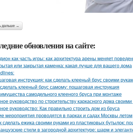
ь дальше →
ледние обновления на сайте:
дион как часть игры: как архитектура арены меняет поведе
рытая или закрытая каменка: какая лучше для вашего дома
dlines:
аговая инструкция: как сделать клееный брус своими рука
 сделать клееный брус самому: пошаговая инструкция
имущества самодельного клееного бруса при монтаже
ное руководство по строительству каркасного дома своими
ное руководство: Как правильно строить дом из бруса
ие мероприятия проводятся в парках и садах Москвы летом
к сделать ежика своими руками из пластиковых бутылок: п
анцузские стили в загородной архитектуре: шарм и элегант