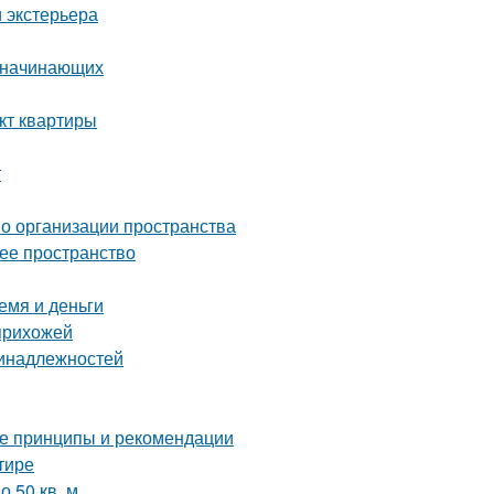
 экстерьера
я начинающих
кт квартиры
т
по организации пространства
чее пространство
емя и деньги
 прихожей
ринадлежностей
ные принципы и рекомендации
тире
 50 кв. м