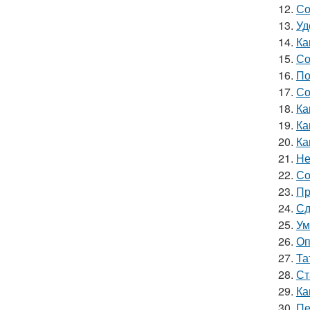
12.
Со
13.
Уд
14.
Ка
15.
Со
16.
По
17.
Со
18.
Ка
19.
Ка
20.
Ка
21.
Не
22.
Со
23.
Пр
24.
Сд
25.
Ум
26.
Оп
27.
Та
28.
Ст
29.
Ка
30.
Пе