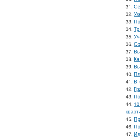
31.
Се
32.
Уз
33.
Пр
34.
Тр
35.
Уч
36.
Со
37.
Вы
38.
Ка
39.
Вы
40.
Пл
41.
В 
42.
Гр
43.
По
44.
10
кварт
45.
Пр
46.
Пр
47.
Ид