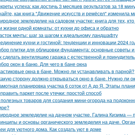
креты успеха: как достичь 3 месяцев результатов за 18 мин
найте, как книга "Движение искусств и ремёсел" изменила 
иродное земледелие на садовом участке: книга для тех, кто
и жизни одной комнаты: от кухни до офиса и обратно
асток мечты: шаг за шагом к идеальному ландшафту
единение кухни и гостиной: тенденции и инновации 2024 го
бор плитки для облицовки фундамента: основные советы 
к сделать вентиляцию гаража с естественной и принудител
бор окон в баню. Для чего в бане окна
астиковые окна в бане. Можно ли устанавливать в парной?
какую сторону должно открываться окно в бане. Нужно ли о
амотная планировка участка 6 соток от А до Я. Этапы план
править паркет после утечки: простой способ
 полезных товаров для создания мини-огорода на подоконни
ире?
иродное земледелие на дачном участке. Галина Кизима — 
инципы и основы органического земледелия на даче. Органи
еи для уютного дома. Как создать уют в доме