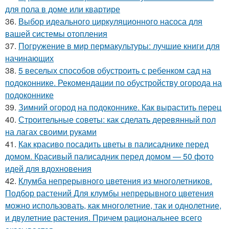
для пола в доме или квартире
36.
Выбор идеального циркуляционного насоса для
вашей системы отопления
37.
Погружение в мир пермакультуры: лучшие книги для
начинающих
38.
5 веселых способов обустроить с ребенком сад на
подоконнике. Рекомендации по обустройству огорода на
подоконнике
39.
Зимний огород на подоконнике. Как вырастить перец
40.
Строительные советы: как сделать деревянный пол
на лагах своими руками
41.
Как красиво посадить цветы в палисаднике перед
домом. Красивый палисадник перед домом — 50 фото
идей для вдохновения
42.
Клумба непрерывного цветения из многолетников.
Подбор растений Для клумбы непрерывного цветения
можно использовать, как многолетние, так и однолетние,
и двулетние растения. Причем рациональнее всего