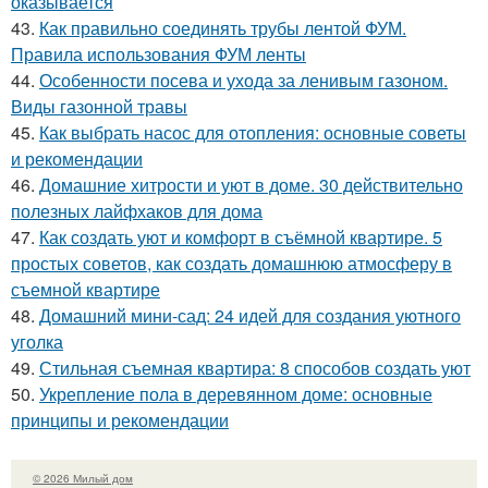
оказывается
43.
Как правильно соединять трубы лентой ФУМ.
Правила использования ФУМ ленты
44.
Особенности посева и ухода за ленивым газоном.
Виды газонной травы
45.
Как выбрать насос для отопления: основные советы
и рекомендации
46.
Домашние хитрости и уют в доме. 30 действительно
полезных лайфхаков для дома
47.
Как создать уют и комфорт в съёмной квартире. 5
простых советов, как создать домашнюю атмосферу в
съемной квартире
48.
Домашний мини-сад: 24 идей для создания уютного
уголка
49.
Стильная съемная квартира: 8 способов создать уют
50.
Укрепление пола в деревянном доме: основные
принципы и рекомендации
© 2026 Милый дом