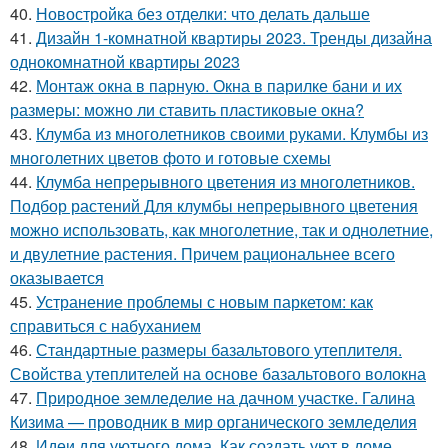
40.
Новостройка без отделки: что делать дальше
41.
Дизайн 1-комнатной квартиры 2023. Тренды дизайна
однокомнатной квартиры 2023
42.
Монтаж окна в парную. Окна в парилке бани и их
размеры: можно ли ставить пластиковые окна?
43.
Клумба из многолетников своими руками. Клумбы из
многолетних цветов фото и готовые схемы
44.
Клумба непрерывного цветения из многолетников.
Подбор растений Для клумбы непрерывного цветения
можно использовать, как многолетние, так и однолетние,
и двулетние растения. Причем рациональнее всего
оказывается
45.
Устранение проблемы с новым паркетом: как
справиться с набуханием
46.
Стандартные размеры базальтового утеплителя.
Свойства утеплителей на основе базальтового волокна
47.
Природное земледелие на дачном участке. Галина
Кизима — проводник в мир органического земледелия
48.
Идеи для уютного дома. Как создать уют в доме