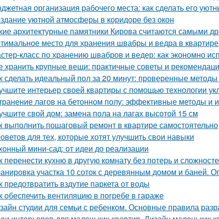
джетная организация рабочего места: как сделать его ую
здание уютной атмосферы в коридоре без окон
кие архитектурные памятники Кирова считаются самыми д
тимальное место для хранения швабры и ведра в квартире
стер-класс по хранению швабров и ведер: как экономно ис
е хранить крупные вещи: практичные советы и рекомендац
к сделать идеальный пол за 20 минут: проверенные методы
учшите интерьер своей квартиры с помощью технологии ук
транение лагов на бетонном полу: эффективные методы и 
учшите свой дом: замена пола на лагах высотой 15 см
к выполнить пошаговый ремонт в квартире самостоятельно
советов для тех, которые хотят улучшить свои навыки
хонный мини-сад: от идеи до реализации
к перенести кухню в другую комнату без потерь и сложност
анировка участка 10 соток с деревянным домом и баней. 
к предотвратить вздутие паркета от воды
к обеспечить вентиляцию в погребе в гараже
зайн студии для семьи с ребенком. Основные правила разр
еи интерьеров для маленьких квартир. Дизайн маленьких кв