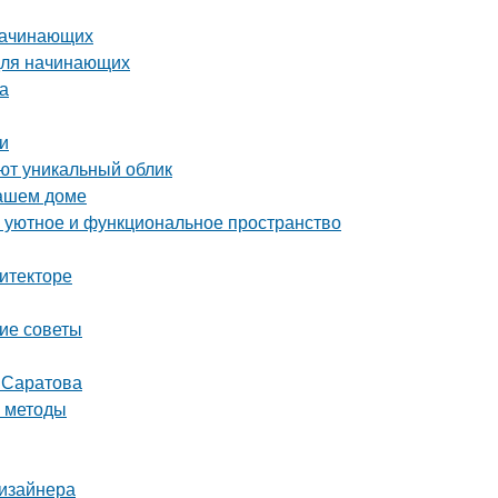
 начинающих
 для начинающих
а
ки
ют уникальный облик
вашем доме
ь уютное и функциональное пространство
итекторе
кие советы
т Саратова
е методы
дизайнера