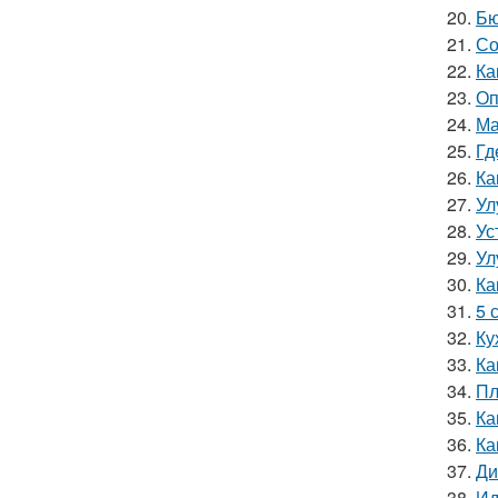
20.
Бю
21.
Со
22.
Ка
23.
Оп
24.
Ма
25.
Гд
26.
Ка
27.
Ул
28.
Ус
29.
Ул
30.
Ка
31.
5 
32.
Ку
33.
Ка
34.
Пл
35.
Ка
36.
Ка
37.
Ди
38.
Ид