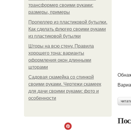
трансформер своими руками:
размеры, примеры
Пропеллер из пластиковой бутылки.
Как сделать флюгер своими руками
из пластиковой бутылки
Шторы на всю стену. Правила
хорошего тона: варианты
оформления окон длинными
шторами
Обнаж
Садовая скамейка со спинкой
Вариа
своими руками. Чертежи скамеек
для дачи своими руками: фото и
особенности
читат
Пос