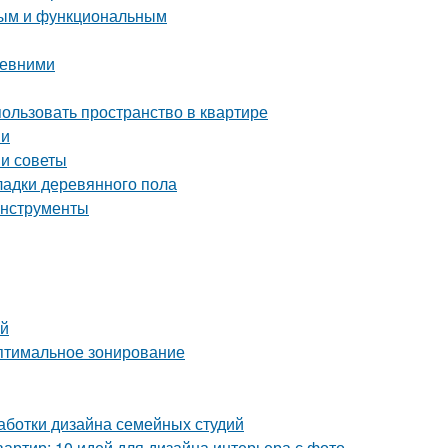
тным и функциональным
ревними
пользовать пространство в квартире
ии
 и советы
ладки деревянного пола
инструменты
ей
Оптимальное зонирование
аботки дизайна семейных студий
артир: 10 идей для дизайна интерьера с фото