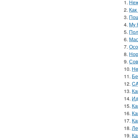
1.
Неж
2.
Как
3.
Пош
4.
My 
5.
Пол
6.
Мас
7.
Осо
8.
Нор
9.
Сов
10.
He
11.
Бе
12.
CA
13.
Ка
14.
Ид
15.
Ка
16.
Ка
17.
Ка
18.
Ле
19.
Ка