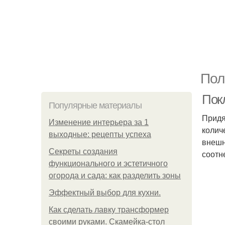
Пол
Пок
Популярные материалы
Придя
Изменение интерьера за 1
колич
выходные: рецепты успеха
внешн
Секреты создания
соотн
функционального и эстетичного
огорода и сада: как разделить зоны
Эффектный выбор для кухни.
Как сделать лавку трансформер
своими руками. Скамейка-стол