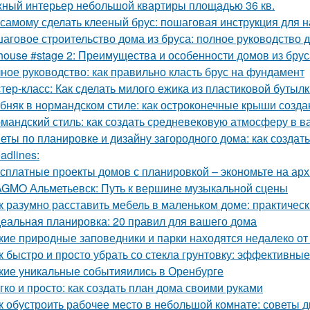
ный интерьер небольшой квартиры площадью 36 кв.
 самому сделать клееный брус: пошаговая инструкция для
аговое строительство дома из бруса: полное руководство
house #stage 2: Преимущества и особенности домов из брус
ное руководство: как правильно класть брус на фундамент
тер-класс: Как сделать милого ежика из пластиковой бутыл
бняк в нормандском стиле: как остроконечные крыши созда
мандский стиль: как создать средневековую атмосферу в 
еты по планировке и дизайну загородного дома: как создат
adlines:
сплатные проекты домов с планировкой – экономьте на арх
GMO Альметьевск: Путь к вершине музыкальной сцены
к разумно расставить мебель в маленьком доме: практичес
еальная планировка: 20 правил для вашего дома
кие природные заповедники и парки находятся недалеко о
к быстро и просто убрать со стекла грунтовку: эффективны
кие уникальные событияились в Оренбурге
гко и просто: как создать план дома своими руками
к обустроить рабочее место в небольшой комнате: советы 