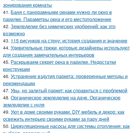
зонирования комнаты
41.
Баня с панорамными окнами нужно ли окно в
парилке. Параметры окна и его местоположение
42.
Земледелие без химических удобрений: как это
возможно
43.
115 рисунков на стену: история создания и значение
44.
Удивительные трюки, которые дизайнеры используют
для создания замечательных интерьеров
45.
Раскрываем секрет окна в парилке. Недостатки
конструкции
46.
Устранение вздутия паркета: проверенные методы и
рекомендации
47.
Увы, но залитый паркет: как справиться с проблемой
48.
Органическое земледелие на даче. Органическое
земледелие с нуля
49.
Уют в доме своими руками. DIY мебель и декор: как
освежить интерьер своими руками за пару дней
50.
Циркуляционные насосы для системы отопления: как