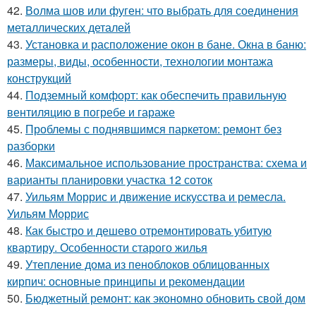
42.
Волма шов или фуген: что выбрать для соединения
металлических деталей
43.
Установка и расположение окон в бане. Окна в баню:
размеры, виды, особенности, технологии монтажа
конструкций
44.
Подземный комфорт: как обеспечить правильную
вентиляцию в погребе и гараже
45.
Проблемы с поднявшимся паркетом: ремонт без
разборки
46.
Максимальное использование пространства: схема и
варианты планировки участка 12 соток
47.
Уильям Моррис и движение искусства и ремесла.
Уильям Моррис
48.
Как быстро и дешево отремонтировать убитую
квартиру. Особенности старого жилья
49.
Утепление дома из пеноблоков облицованных
кирпич: основные принципы и рекомендации
50.
Бюджетный ремонт: как экономно обновить свой дом