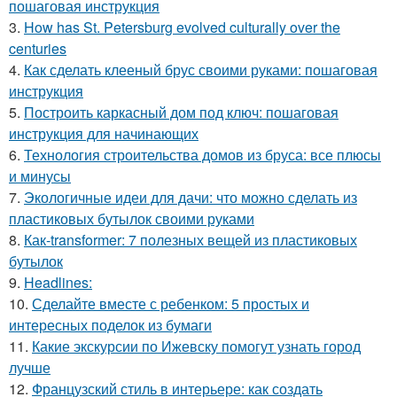
пошаговая инструкция
3.
How has St. Petersburg evolved culturally over the
centuries
4.
Как сделать клееный брус своими руками: пошаговая
инструкция
5.
Построить каркасный дом под ключ: пошаговая
инструкция для начинающих
6.
Технология строительства домов из бруса: все плюсы
и минусы
7.
Экологичные идеи для дачи: что можно сделать из
пластиковых бутылок своими руками
8.
Как-transformer: 7 полезных вещей из пластиковых
бутылок
9.
Headlines:
10.
Сделайте вместе с ребенком: 5 простых и
интересных поделок из бумаги
11.
Какие экскурсии по Ижевску помогут узнать город
лучше
12.
Французский стиль в интерьере: как создать