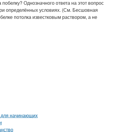
а побелку? Однозначного ответа на этот вопрос
 при определённых условиях. (См. Бесшовная
обелке потолка известковым раствором, а не
я для начинающих
и
анство