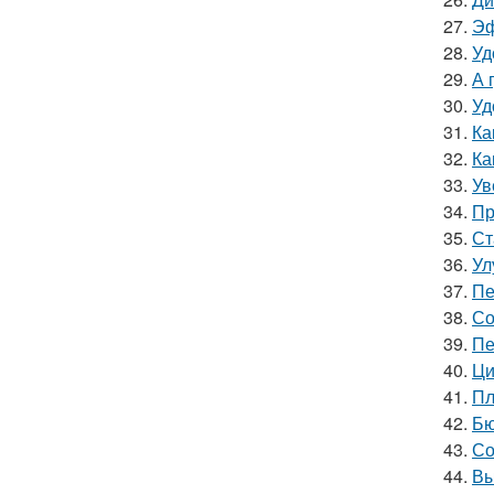
27.
Эф
28.
Уд
29.
А 
30.
Уд
31.
Ка
32.
Ка
33.
Ув
34.
Пр
35.
Ст
36.
Ул
37.
Пе
38.
Со
39.
Пе
40.
Ци
41.
Пл
42.
Бю
43.
Со
44.
Вы