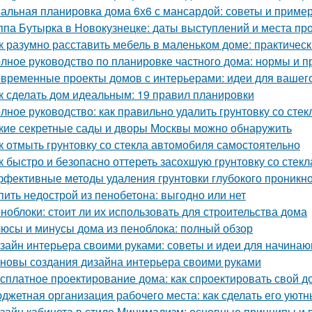
альная планировка дома 6х6 с мансардой: советы и приме
ппа Бутырка в Новокузнецке: даты выступлений и места пр
к разумно расставить мебель в маленьком доме: практичес
лное руководство по планировке частного дома: нормы и п
временные проекты домов с интерьерами: идеи для вашег
к сделать дом идеальным: 19 правил планировки
лное руководство: как правильно удалить грунтовку со стек
кие секретные сады и дворы Москвы можно обнаружить
к отмыть грунтовку со стекла автомобиля самостоятельно
к быстро и безопасно оттереть засохшую грунтовку со стекл
фективные методы удаления грунтовки глубокого проникно
пить недострой из пенобетона: выгодно или нет
ноблоки: стоит ли их использовать для строительства дома
юсы и минусы дома из пеноблока: полный обзор
зайн интерьера своими руками: советы и идеи для начина
новы создания дизайна интерьера своими руками
сплатное проектирование дома: как спроектировать свой д
джетная организация рабочего места: как сделать его ую
зайн кабинета в стиле Минимализм: основные принципы и