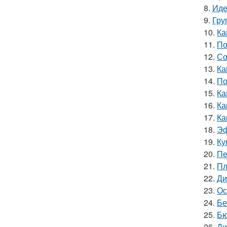
8.
Иде
9.
Гру
10.
Ка
11.
По
12.
Со
13.
Ка
14.
По
15.
Ка
16.
Ка
17.
Ка
18.
Эф
19.
Ку
20.
Пе
21.
Пл
22.
Ди
23.
Ос
24.
Бе
25.
Бю
26.
Ди