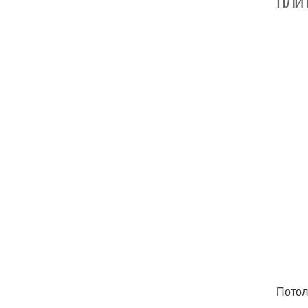
плит
Потол