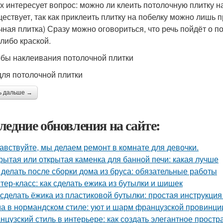
х интересует вопрос: можно ли клеить потолочную плитку н
ществует, так как приклеить плитку на побелку можно лишь
чная плитка) Сразу можно оговориться, что речь пойдёт о п
-либо краской.
бы наклеивания потолочной плитки
для потолочной плитки
ь дальше →
ледние обновления на сайте:
авствуйте, мы делаем ремонт в комнате для девочки.
рытая или открытая каменка для банной печи: какая лучше
 делать после сборки дома из бруса: обязательные работы
тер-класс: как сделать ежика из бутылки и шишек
 сделать ёжика из пластиковой бутылки: простая инструкци
а в нормандском стиле: уют и шарм французской провинци
нцузский стиль в интерьере: как создать элегантное простр