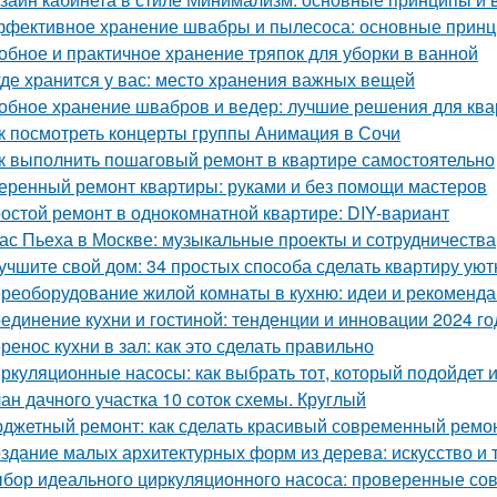
фективное хранение швабры и пылесоса: основные прин
обное и практичное хранение тряпок для уборки в ванной
где хранится у вас: место хранения важных вещей
обное хранение швабров и ведер: лучшие решения для кв
к посмотреть концерты группы Анимация в Сочи
к выполнить пошаговый ремонт в квартире самостоятельно
еренный ремонт квартиры: руками и без помощи мастеров
остой ремонт в однокомнатной квартире: DIY-вариант
ас Пьеха в Москве: музыкальные проекты и сотрудничества
учшите свой дом: 34 простых способа сделать квартиру уют
реоборудование жилой комнаты в кухню: идеи и рекоменд
единение кухни и гостиной: тенденции и инновации 2024 го
ренос кухни в зал: как это сделать правильно
ркуляционные насосы: как выбрать тот, который подойдет 
ан дачного участка 10 соток схемы. Круглый
джетный ремонт: как сделать красивый современный ремон
здание малых архитектурных форм из дерева: искусство и 
бор идеального циркуляционного насоса: проверенные со