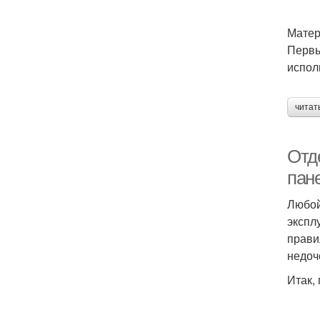
Матер
Первы
испол
читат
Отд
пан
Любой
экспл
прави
недоч
Итак,