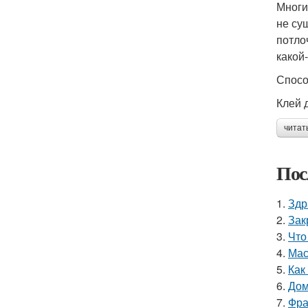
Многи
не су
потло
какой
Спосо
Клей 
читат
Пос
1.
Здр
2.
Зак
3.
Что
4.
Мас
5.
Как
6.
Дом
7.
Фра