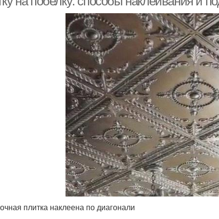
ку на побелку: способы наклеивания и по
очная плитка наклеена по диагонали