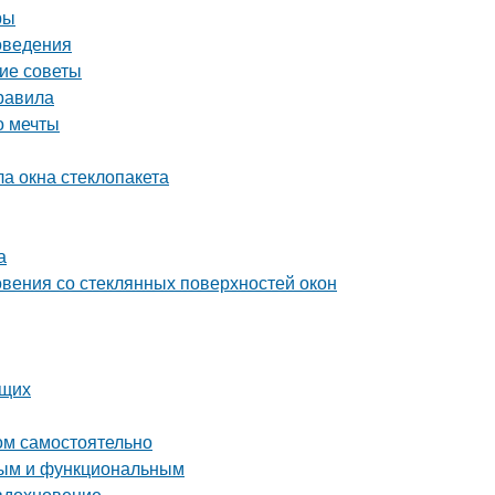
ры
оведения
кие советы
равила
о мечты
ла окна стеклопакета
а
вения со стеклянных поверхностей окон
ющих
ом самостоятельно
тным и функциональным
 вдохновение