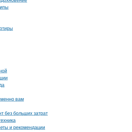
ципы
артиры
ной
ации
да
именно вам
т без больших затрат
техника
веты и рекомендации