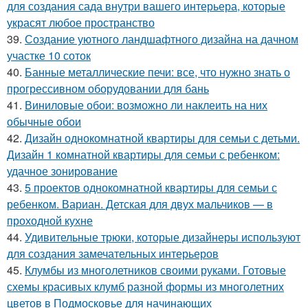
для создания сада внутри вашего интерьера, которые
украсят любое пространство
39.
Создание уютного ландшафтного дизайна на дачном
участке 10 соток
40.
Банные металлические печи: все, что нужно знать о
прогрессивном оборудовании для бань
41.
Виниловые обои: возможно ли наклеить на них
обычные обои
42.
Дизайн однокомнатной квартиры для семьи с детьми.
Дизайн 1 комнатной квартиры для семьи с ребенком:
удачное зонирование
43.
5 проектов однокомнатной квартиры для семьи с
ребенком. Вариан. Детская для двух мальчиков — в
проходной кухне
44.
Удивительные трюки, которые дизайнеры используют
для создания замечательных интерьеров
45.
Клумбы из многолетников своими руками. Готовые
схемы красивых клумб разной формы из многолетних
цветов в Подмосковье для начинающих