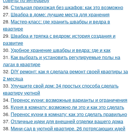
советы по интерьеру
26.
Стильная прихожая без шкафов: как это возможно
27.
Швабра в доме: лучшие места для хранения
28.
Мастер-класс: где хранить швабры и ведра в
квартире
29.
Швабра и тряпка с ведром: история создания и
развитие
30.
Удобное хранение швабры и ведра: где и как
31.
Как выбрать и установить регулируемые полы на
лагах в квартире
32.
DIY ремонт: как я сделала ремонт своей квартиры за
2 месяца
33.
Улучшите свой дом: 34 простых способа сделать
квартиру уютной
34.
Перенос кухни: возможные варианты и ограничения
35.
Кухня в комнату: возможно ли это и как это сделать
36.
Перенос кухни в комнату: как это сделать правильно
37.
Отличные идеи для внешней отделки вашего дома
38.
Мини-сад в уютной квартире. 26 потрясающих идей