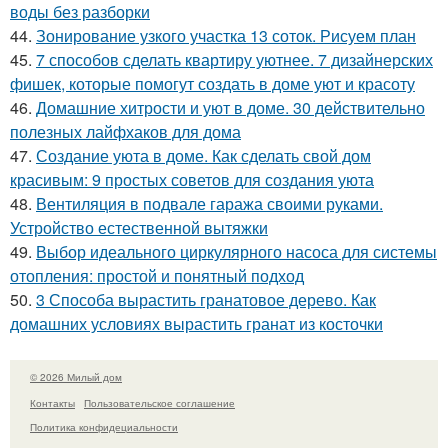
воды без разборки
44.
Зонирование узкого участка 13 соток. Рисуем план
45.
7 способов сделать квартиру уютнее. 7 дизайнерских
фишек, которые помогут создать в доме уют и красоту
46.
Домашние хитрости и уют в доме. 30 действительно
полезных лайфхаков для дома
47.
Создание уюта в доме. Как сделать свой дом
красивым: 9 простых советов для создания уюта
48.
Вентиляция в подвале гаража своими руками.
Устройство естественной вытяжки
49.
Выбор идеального циркулярного насоса для системы
отопления: простой и понятный подход
50.
3 Способа вырастить гранатовое дерево. Как
домашних условиях вырастить гранат из косточки
© 2026 Милый дом
Контакты
Пользовательское соглашение
Политика конфидециальности