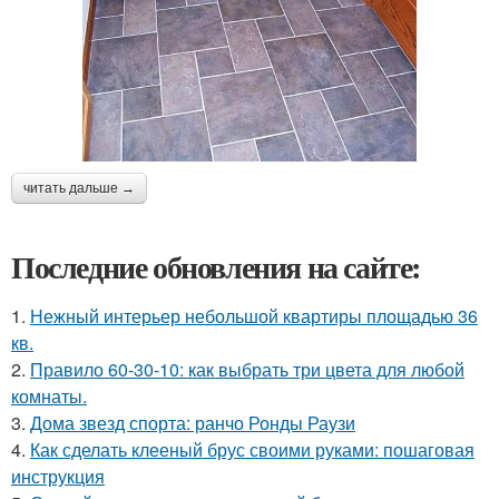
читать дальше →
Последние обновления на сайте:
1.
Нежный интерьер небольшой квартиры площадью 36
кв.
2.
Правило 60-30-10: как выбрать три цвета для любой
комнаты.
3.
Дома звезд спорта: ранчо Ронды Раузи
4.
Как сделать клееный брус своими руками: пошаговая
инструкция