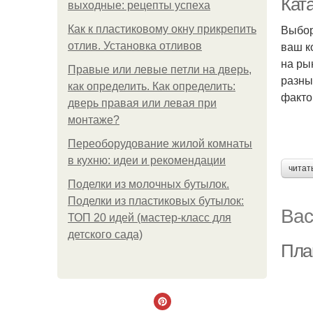
Кат
выходные: рецепты успеха
Выбор
Как к пластиковому окну прикрепить
ваш к
отлив. Установка отливов
на ры
Правые или левые петли на дверь,
разны
как определить. Как определить:
факто
дверь правая или левая при
монтаже?
Переоборудование жилой комнаты
в кухню: идеи и рекомендации
читат
Поделки из молочных бутылок.
Поделки из пластиковых бутылок:
Вас
ТОП 20 идей (мастер-класс для
детского сада)
План