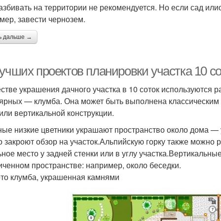
азбивать на территории не рекомендуется. Но если сад илио
мер, завести чернозем.
ь дальше →
лучших проектов планировки участка 10 с
естве украшения дачного участка в 10 соток используются 
ярных — клумба. Она может быть выполнена классическим 
 или вертикальной конструкции.
ые низкие цветники украшают пространство около дома — у
о закроют обзор на участок.Альпийскую горку также можно 
ьное место у задней стенки или в углу участка.Вертикальны
иченном пространстве: например, около беседки.
то клумба, украшенная камнями