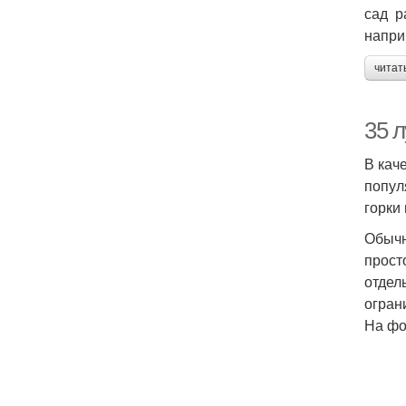
сад р
напри
читат
35 
В кач
попул
горки
Обычн
прост
отдел
огран
На фо