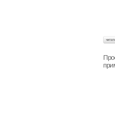
читат
Прое
при