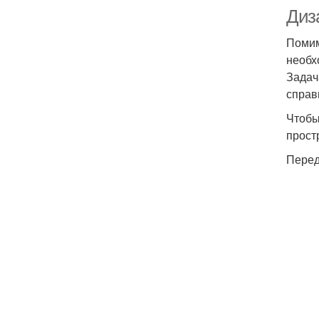
Диз
Помим
необх
Задач
справ
Чтобы
прост
Перед