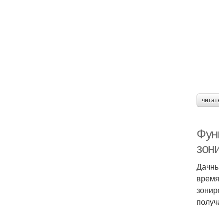
читат
Фун
зон
Дачны
время
зонир
получ