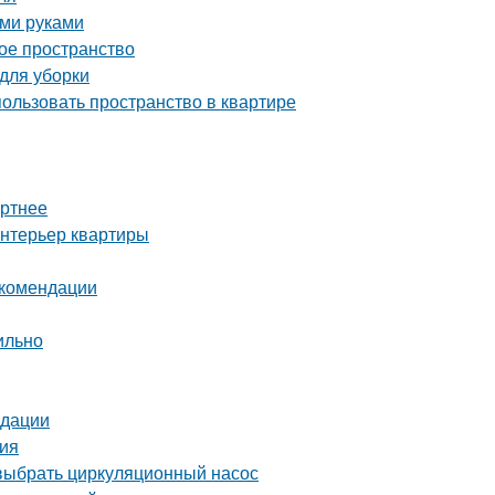
ими руками
ое пространство
 для уборки
пользовать пространство в квартире
ортнее
интерьер квартиры
екомендации
ильно
ндации
ия
выбрать циркуляционный насос