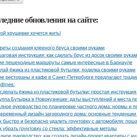
ледние обновления на сайте:
той хрущевке хочется жить!
реты создания клееного бруса своими руками
аговая инструкция: как сделать брус из досок своими рука
ие пешеходные маршруты самые интересные в Барнауле
лай ёжика из пластиковой бутылки: поделка своими руками
ие рестораны и кафе в Санкт-Петербурге предлагают трад
dlines:
 сделать ёжика из пластиковой бутылки: простая инструкци
уппа Бутырка в Новокузнецке: даты выступлений и места 
лное руководство по планировке частного дома: нормы и п
временный дизайн загородного дома: основные тенденции 
к быстро и безопасно удалить грунтовку с автомобиля: пош
к убрать грунтовку со стекла: эффективные методы
лное руководство: как создать дизайн-проект квартиры с ну