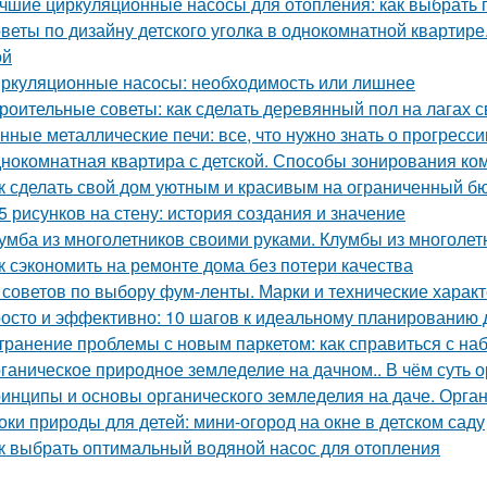
чшие циркуляционные насосы для отопления: как выбрать 
веты по дизайну детского уголка в однокомнатной квартир
ой
ркуляционные насосы: необходимость или лишнее
роительные советы: как сделать деревянный пол на лагах 
нные металлические печи: все, что нужно знать о прогресс
нокомнатная квартира с детской. Способы зонирования ко
к сделать свой дом уютным и красивым на ограниченный б
5 рисунков на стену: история создания и значение
умба из многолетников своими руками. Клумбы из многолет
к сэкономить на ремонте дома без потери качества
 советов по выбору фум-ленты. Марки и технические харак
осто и эффективно: 10 шагов к идеальному планированию 
транение проблемы с новым паркетом: как справиться с на
ганическое природное земледелие на дачном.. В чём суть 
инципы и основы органического земледелия на даче. Органи
оки природы для детей: мини-огород на окне в детском саду
к выбрать оптимальный водяной насос для отопления