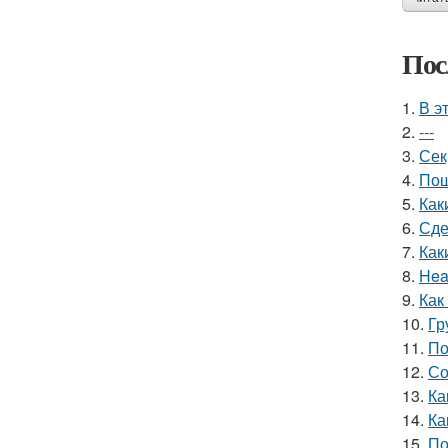
Пос
1.
В э
2.
---
3.
Сек
4.
Пош
5.
Как
6.
Сде
7.
Как
8.
Hea
9.
Как
10.
Гр
11.
По
12.
Со
13.
Ка
14.
Ка
15.
По