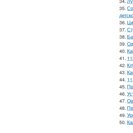
34.
Лу
35.
Со
детск
36.
Ци
37.
Ст
38.
Ба
39.
Од
40.
Ка
41.
11
42.
Кл
43.
Ка
44.
11
45.
Пр
46.
Ус
47.
Ор
48.
Пр
49.
Ур
50.
Ка