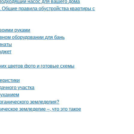
подходящий насос для вашего дома
е. Общие правила обустройства квартиры с
своими руками
ивном оборудовании для бань
мнаты
юджет
них цветов фото и готовые схемы
теристики
дачного участка
буханием
органического земледелия?
ческое земледелие –, что это такое