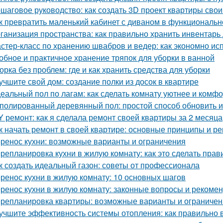
шаговое руководство: как создать 3D проект квартиры сво
к превратить маленький кабинет с диваном в функциональн
ганизация пространства: как правильно хранить инвентарь
стер-класс по хранению швабров и ведер: как экономно ис
обное и практичное хранение тряпок для уборки в ванной
орка без проблем: где и как хранить средства для уборки
учшите свой дом: создание полки из досок в квартире
еальный пол по лагам: как сделать комнату уютнее и комф
полированный деревянный пол: простой способ обновить 
Y ремонт: как я сделала ремонт своей квартиры за 2 месяца
к начать ремонт в своей квартире: основные принципы и р
ренос кухни: возможные варианты и ограничения
репланировка кухни в жилую комнату: как это сделать прав
к создать идеальный газон: советы от профессионала
ренос кухни в жилую комнату: 10 основных шагов
ренос кухни в жилую комнату: законные вопросы и рекоме
репланировка квартиры: возможные варианты и ограничен
учшите эффективность системы отопления: как правильно 