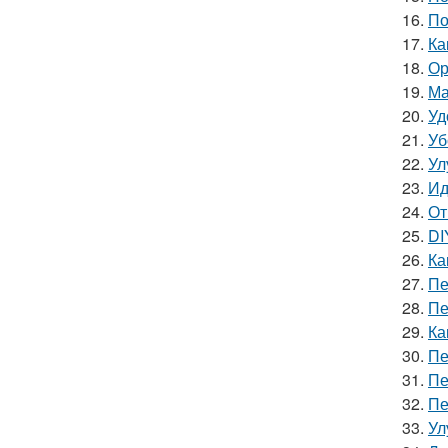
16.
По
17.
Ка
18.
Ор
19.
Ма
20.
Уд
21.
Уб
22.
Ул
23.
Ид
24.
От
25.
DI
26.
Ка
27.
Пе
28.
Пе
29.
Ка
30.
Пе
31.
Пе
32.
Пе
33.
Ул