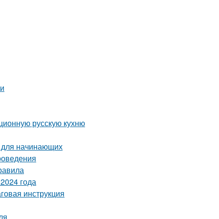
ми
иционную русскую кухню
я для начинающих
проведения
равила
2024 года
аговая инструкция
ля