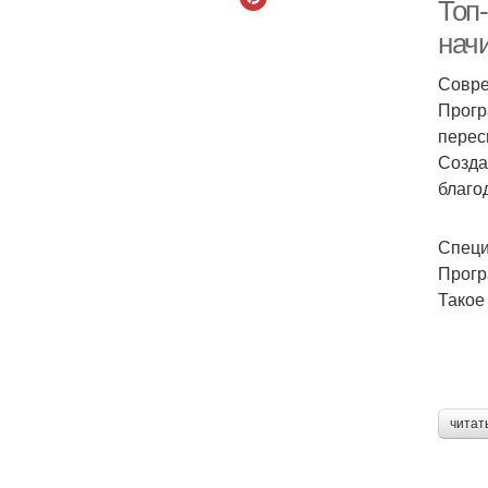
Топ
нач
Совре
Прогр
перес
Созда
благо
Специ
Прогр
Такое
читат