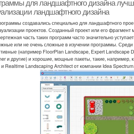
граммы для ландшафтного дизайна лучш
уализации ландшафтного дизайна
рограммы создавались специально для ландшафтного прое
зуализации проектов. Созданный проект или его фрагмент 
чертежная часть таких программ часто значительно уступае
ожные или не очень сложные в изучении программы. Среди 
тивные (например FloorPlan Landscape, Expert Landscape De
ner и другие) и хорошие, мощные пакеты, такие, например,
и Realtime Landscaping Architect от компании Idea Spectrum