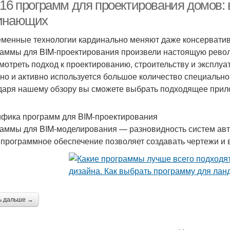
созданию
-16 программ для проектирования домов:
инающих
менные технологии кардинально меняют даже консервативны
аммы для BIM-проектирования произвели настоящую револ
мотреть подход к проектированию, строительству и эксплуа
но и активно используется большое количество специально
даря нашему обзору вы сможете выбрать подходящее прил
фика программ для BIM-проектирования
аммы для BIM-моделирования — разновидность систем авт
 программное обеспечение позволяет создавать чертежи и 
ь дальше →