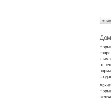
читат
Дом
Норма
совре
клима
от не
норма
созда
Архит
Норма
включ