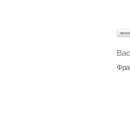
читат
Вас
Фран