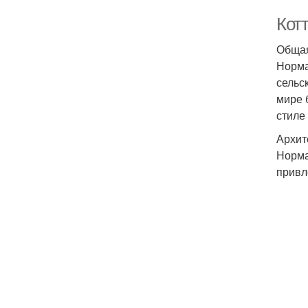
Кот
Общая
Норма
сельс
мире 
стиле
Архит
Норма
привл