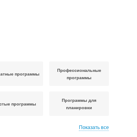
Профессиональные
латные программы
программы
Программы для
стые программы
планировки
Показать все
аммы для дизайна