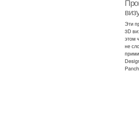
Про
виз
Эти п
3D ви
этом 
не сл
прими
Desig
Panch 