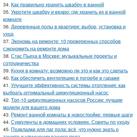
34.
Как правильно хранить швабру в ванной
35.
Укротите швабру и ведро: где хранить их в ванной
комнате
36.
Деревянные полы в квартире: выбор, установка и
уход
37.
Экономь на ремонте: 10 проверенных способов
сэкономить на ремонте дома
38.
Стас Пьеха в Москве: музыкальные проекты и
сотрудничества
39.
Кухня в комнату: возможно ли это и как это сделать
40.
Как обеспечить вентиляцию в погребе в гараже
41.
Улучшите эффективность системы отопления: как
выбрать оптимальный циркуляционный насос
42.
Топ-10 циркуляционных насосов России: лучшие
модели для вашего дома
43.
Ремонт ванной комнаты в новостройке: первые шаги
44.
Суккуленты в домашних условиях. Советы по уходу
45.
Подкладки для лаг пола: всё, что нужно знать о
защите и улучшении вашего пола