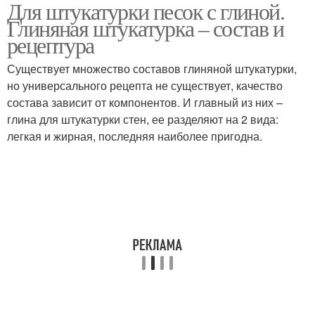
Для штукатурки песок с глиной.
Раствор для
Отделочная штукатурка
Глиняная штукатурка – состав и
штукатурки
рецептура
Существует множество составов глиняной штукатурки,
Цементно-известковый
но универсального рецепта не существует, качество
Известковый раствор
раствор
состава зависит от компонентов. И главный из них –
глина для штукатурки стен, ее разделяют на 2 вида:
легкая и жирная, последняя наиболее пригодна.
Штукатурный раствор
Раствор для стен
Известковая
Цементно-песчаный
штукатурка
раствор