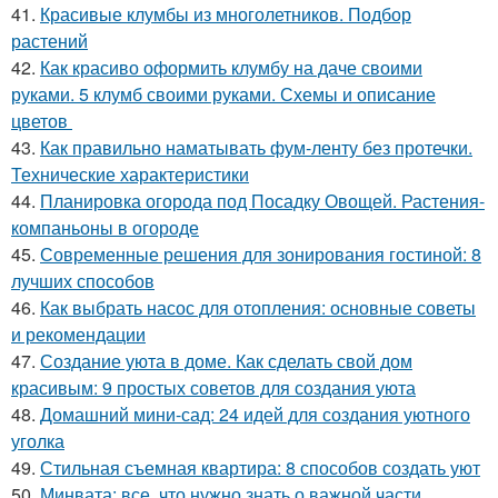
41.
Красивые клумбы из многолетников. Подбор
растений
42.
Как красиво оформить клумбу на даче своими
руками. 5 клумб своими руками. Схемы и описание
цветов
43.
Как правильно наматывать фум-ленту без протечки.
Технические характеристики
44.
Планировка огорода под Посадку Овощей. Растения-
компаньоны в огороде
45.
Современные решения для зонирования гостиной: 8
лучших способов
46.
Как выбрать насос для отопления: основные советы
и рекомендации
47.
Создание уюта в доме. Как сделать свой дом
красивым: 9 простых советов для создания уюта
48.
Домашний мини-сад: 24 идей для создания уютного
уголка
49.
Стильная съемная квартира: 8 способов создать уют
50.
Минвата: все, что нужно знать о важной части