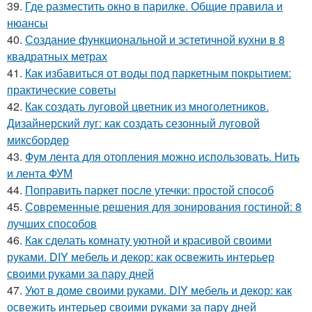
39.
Где разместить окно в парилке. Общие правила и
нюансы
40.
Создание функциональной и эстетичной кухни в 8
квадратных метрах
41.
Как избавиться от воды под паркетным покрытием:
практические советы
42.
Как создать луговой цветник из многолетников.
Дизайнерский луг: как создать сезонный луговой
миксбордер
43.
Фум лента для отопления можно использовать. Нить
и лента ФУМ
44.
Поправить паркет после утечки: простой способ
45.
Современные решения для зонирования гостиной: 8
лучших способов
46.
Как сделать комнату уютной и красивой своими
руками. DIY мебель и декор: как освежить интерьер
своими руками за пару дней
47.
Уют в доме своими руками. DIY мебель и декор: как
освежить интерьер своими руками за пару дней