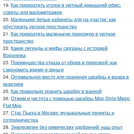
19.
Как превратить уголок в уютный домашний офис:
советы для малометражек
20.
Маленькие белые кабинеты для на участке: как
обустроить уютное пространство
21.
Как превратить маленькую прихожую в уютное
пространство
22.
Какие легенды и мифы связаны с историей
Воронежа
23.
Преимущества отказа от обоев в прихожей: как
сэкономить время и деньги
24.
Оптимальное место для хранения швабры и ведра в
квартире
25.
Как правильно хранить швабру в ванной
26.
Отжим и чистота с помощью швабры Mop Style Magic
Flat Mop
27.
Стас Пьеха в Москве: музыкальные проекты и
сотрудничества
28.
Земледелие без химических удобрений: наш опыт