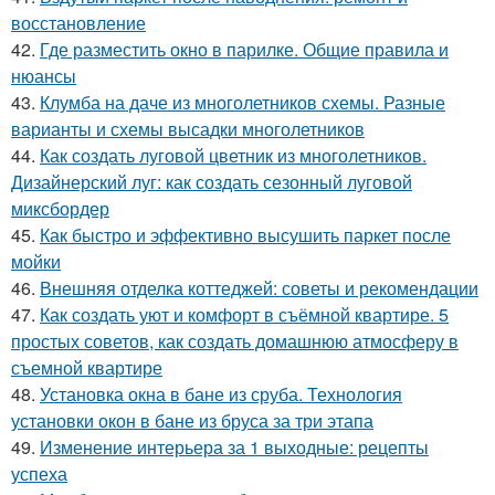
восстановление
42.
Где разместить окно в парилке. Общие правила и
нюансы
43.
Клумба на даче из многолетников схемы. Разные
варианты и схемы высадки многолетников
44.
Как создать луговой цветник из многолетников.
Дизайнерский луг: как создать сезонный луговой
миксбордер
45.
Как быстро и эффективно высушить паркет после
мойки
46.
Внешняя отделка коттеджей: советы и рекомендации
47.
Как создать уют и комфорт в съёмной квартире. 5
простых советов, как создать домашнюю атмосферу в
съемной квартире
48.
Установка окна в бане из сруба. Технология
установки окон в бане из бруса за три этапа
49.
Изменение интерьера за 1 выходные: рецепты
успеха