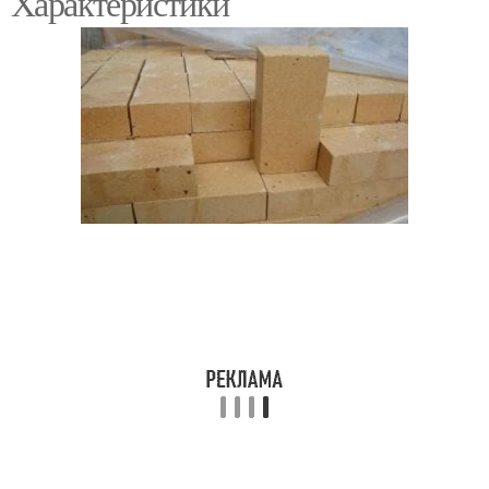
Характеристики
Пустотелый кирпич
Кирпич на цоколь
Цоколь из кирпича
Кирпич для облицовки
Глиняный кирпич
Клинкерный кирпич
Кирпич на фундамент
Кирпич для кладки