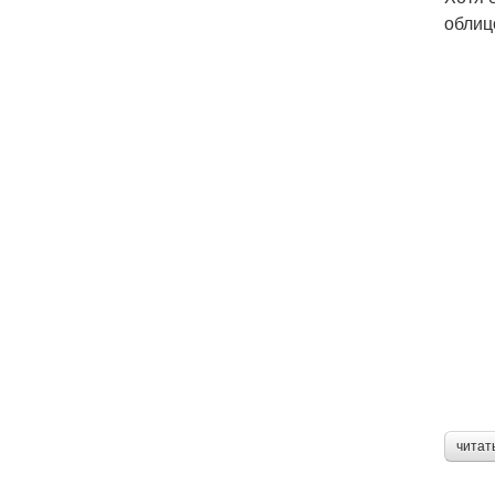
облиц
читат