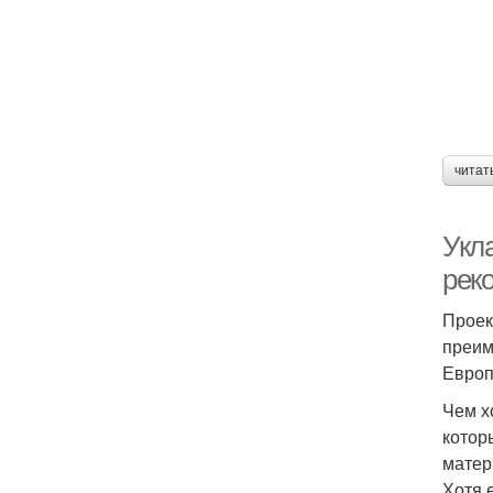
читат
Укл
рек
Проек
преим
Европ
Чем х
котор
матер
Хотя 