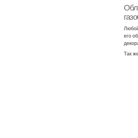
Обл
газ
Любой
его о
декор
Так ж