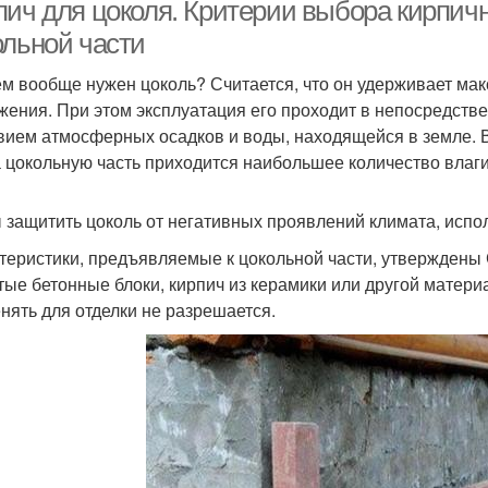
пич для цоколя. Критерии выбора кирпич
ольной части
ем вообще нужен цоколь? Считается, что он удерживает ма
Этаж из кирпича
Требования к цоколю
жения. При этом эксплуатация его проходит в непосредстве
вием атмосферных осадков и воды, находящейся в земле. В
а цокольную часть приходится наибольшее количество влаг
 защитить цоколь от негативных проявлений климата, испол
теристики, предъявляемые к цокольной части, утверждены СН
тые бетонные блоки, кирпич из керамики или другой материа
нять для отделки не разрешается.