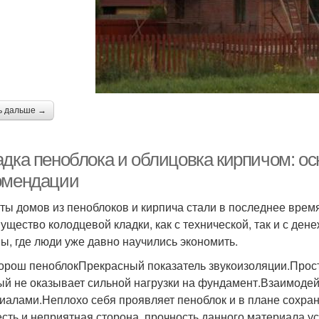
ь дальше →
адка пеноблока и облицовка кирпичом: о
омендации
ты домов из пеноблоков и кирпича стали в последнее врем
ущество колодцевой кладки, как с технической, так и с ден
ы, где люди уже давно научились экономить.
орош пеноблокПрекрасный показатель звукоизоляции.Прост
ый не оказывает сильной нагрузки на фундамент.Взаимоде
иалами.Неплохо себя проявляет пеноблок и в плане сохра
есть и неприятная сторона, прочность данного материала ус