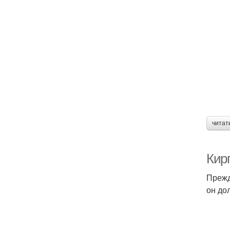
читат
Кир
Прежд
он до