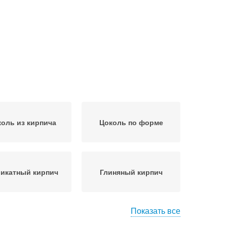
оль из кирпича
Цоколь по форме
икатный кирпич
Глиняный кирпич
Показать все
пич для кладки
Цены на кирпич