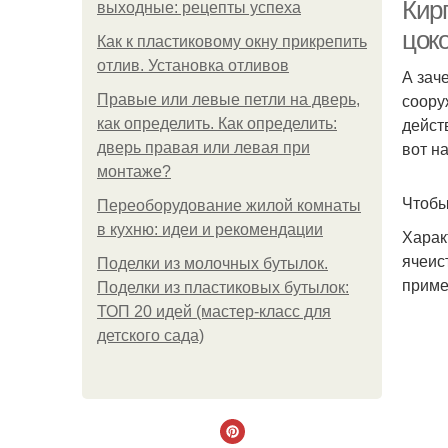
Кир
выходные: рецепты успеха
цок
Как к пластиковому окну прикрепить
отлив. Установка отливов
А зач
соору
Правые или левые петли на дверь,
дейст
как определить. Как определить:
вот н
дверь правая или левая при
монтаже?
Чтобы
Переоборудование жилой комнаты
в кухню: идеи и рекомендации
Харак
ячеис
Поделки из молочных бутылок.
приме
Поделки из пластиковых бутылок:
ТОП 20 идей (мастер-класс для
детского сада)