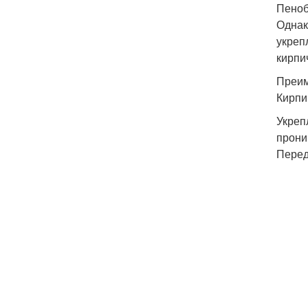
Пеноб
Однак
укреп
кирпи
Преим
Кирпи
Укреп
прони
Перед