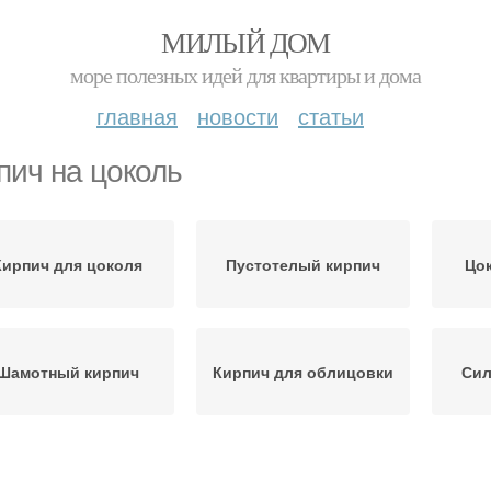
МИЛЫЙ ДОМ
море полезных идей для квартиры и дома
главная
новости
статьи
пич на цоколь
Кирпич для цоколя
Пустотелый кирпич
Цок
Шамотный кирпич
Кирпич для облицовки
Сил
линкерный кирпич
Кирпич на фундамент
Кир