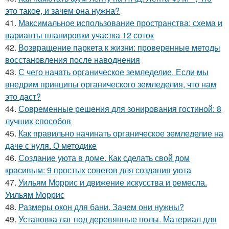
это такое, и зачем она нужна?
41.
Максимальное использование пространства: схема и
варианты планировки участка 12 соток
42.
Возвращение паркета к жизни: проверенные методы
восстановления после наводнения
43.
С чего начать органическое земледелие. Если мы
внедрим принципы органического земледелия, что нам
это даст?
44.
Современные решения для зонирования гостиной: 8
лучших способов
45.
Как правильно начинать органическое земледелие на
даче с нуля. О методике
46.
Создание уюта в доме. Как сделать свой дом
красивым: 9 простых советов для создания уюта
47.
Уильям Моррис и движение искусства и ремесла.
Уильям Моррис
48.
Размеры окон для бани. Зачем они нужны?
49.
Установка лаг под деревянные полы. Материал для