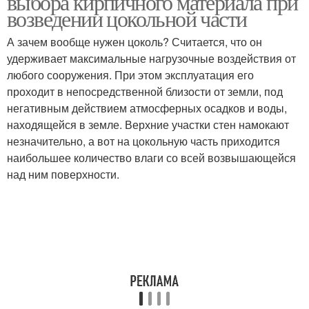
выбора кирпичного материала при
возведении цокольной части
А зачем вообще нужен цоколь? Считается, что он
удерживает максимальные нагрузочные воздействия от
Силикатный кирпич
Глиняный кирпич
любого сооружения. При этом эксплуатация его
проходит в непосредственной близости от земли, под
негативным действием атмосферных осадков и воды,
находящейся в земле. Верхние участки стен намокают
Клинкерный кирпич
Кирпич на фундамент
незначительно, а вот на цокольную часть приходится
наибольшее количество влаги со всей возвышающейся
над ним поверхности.
Кирпич для кладки
Цены на кирпич
Этаж из кирпича
Требования к цоколю