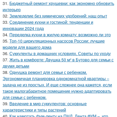
31.
Бюджетный ремонт хрущевки: как экономно обновить
интерьер
32.
Земледелие без химических удобрений: наш опыт
33.
Соединение кухни и гостиной: тенденции и
инновации 2024 года
34.
Переделка кухни в жилую комнату: возможно ли это
35.
Топ-10 циркуляционных насосов России: лучшие
модели для вашего дома
36.
Суккуленты в домашних условиях. Советы по уходу
37.
Жить в комфорте: Двушка 50 м² в Бутово для семьи с
двумя детьми
38.
Однушка ремонт для семьи с ребенком.
Эргономичная планировка однокомнатной квартиры –
задача не из простых. И еще сложнее она кажется, если
такое малогабаритное помещение нужно адаптировать
для семьи с ребенком.
39.
Введение в мир суккулентов: основные
характеристики и типы растений
40.
Как намотать фум-ленту на ПНД. Лента ФУМ –, что