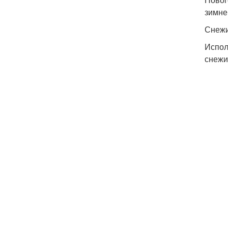
зимне
Снежи
Испол
снежи