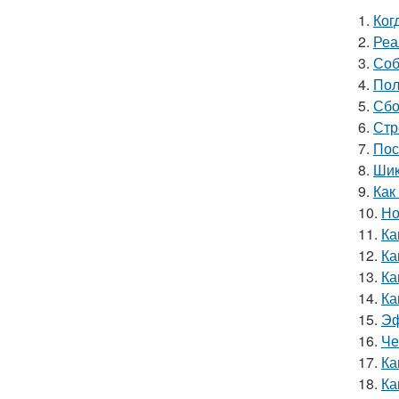
1.
Ког
2.
Реа
3.
Соб
4.
Пол
5.
Сбо
6.
Стр
7.
Пос
8.
Шик
9.
Как
10.
Но
11.
Ка
12.
Ка
13.
Ка
14.
Ка
15.
Эф
16.
Че
17.
Ка
18.
Ка