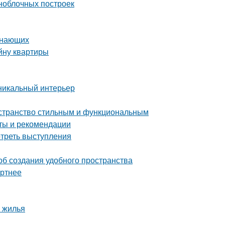
ноблочных построек
инающих
йну квартиры
уникальный интерьер
остранство стильным и функциональным
еты и рекомендации
отреть выступления
об создания удобного пространства
ортнее
 жилья