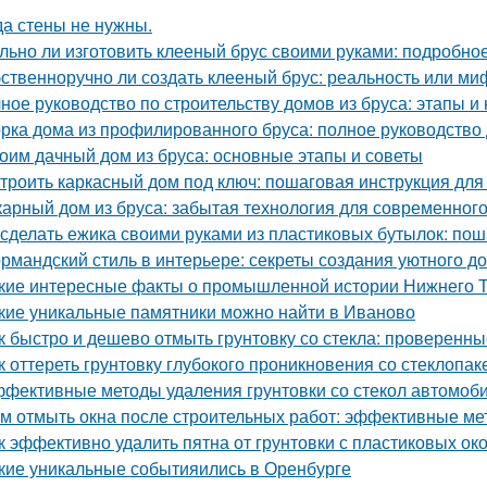
да стены не нужны.
льно ли изготовить клееный брус своими руками: подробно
ственноручно ли создать клееный брус: реальность или ми
ное руководство по строительству домов из бруса: этапы и
рка дома из профилированного бруса: полное руководство
оим дачный дом из бруса: основные этапы и советы
троить каркасный дом под ключ: пошаговая инструкция дл
арный дом из бруса: забытая технология для современног
 сделать ежика своими руками из пластиковых бутылок: по
рмандский стиль в интерьере: секреты создания уютного д
кие интересные факты о промышленной истории Нижнего 
кие уникальные памятники можно найти в Иваново
к быстро и дешево отмыть грунтовку со стекла: проверенн
к оттереть грунтовку глубокого проникновения со стеклопа
фективные методы удаления грунтовки со стекол автомоб
м отмыть окна после строительных работ: эффективные м
к эффективно удалить пятна от грунтовки с пластиковых ок
кие уникальные событияились в Оренбурге