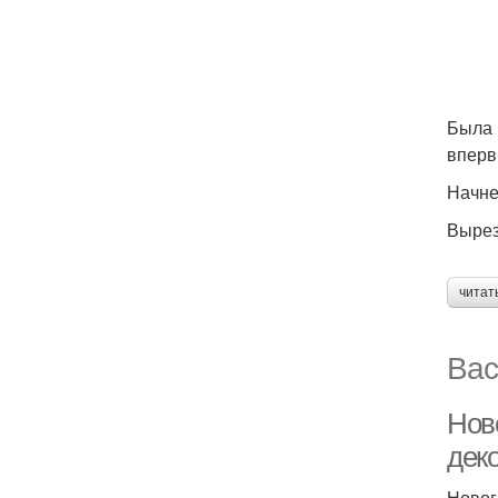
Была 
вперв
Начне
Вырез
читат
Вас
Нов
дек
Новог