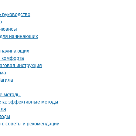
е руководство
ф
 нюансы
 для начинающих
я начинающих
о комфорта
шаговая инструкция
ома
Тагила
ые методы
кета: эффективные методы
иля
етоды
он: советы и рекомендации