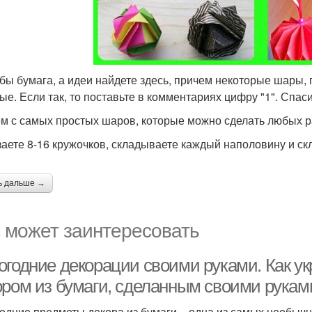
бы бумага, а идеи найдете здесь, причем некоторые шары, п
ые. Если так, то поставьте в комментариях цифру "1". Спаси
м с самых простых шаров, которые можно сделать любых р
аете 8-16 кружочков, складываете каждый наполовину и скл
ь дальше →
 может заинтересовать
огодние декорации своими руками. Как ук
ором из бумаги, сделанным своими рукам
одние предметы декора из бумаги – одна из самых необыч