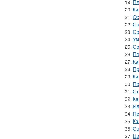
19.
Пл
20.
Ка
21.
Ос
22.
Со
23.
Со
24.
Ум
25.
Со
26.
По
27.
Ка
28.
Пр
29.
Ка
30.
По
31.
Ст
32.
Ка
33.
Ид
34.
Пе
35.
Ка
36.
Со
37.
Ци