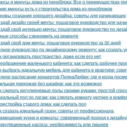
юсы и минусы дома из пеноблока: Все о преимуществах пе
кие минусы есть у строительства дома из пеноблоков
новы создания хорошего дизайна: советы для начинающих
здай дизайн своей мечты: пошаговое руководство для нач
здай свой интерьер мечты: пошаговое руководство по диза
ные способы сэкономить на ремонте
здай свой дом мечты: пошаговое руководство за 30 дней
лное руководство по дизайнерскому ремонту: как создать 
к организовать пространство, даже если его нет
еображение маленького кабинета: как сделать рабочее пр
к выбрать идеальную мебель для кабинета в квартире: сов
лное расписание концертов ПолнаЛюбви: где и когда посм
ильная прихожая без шкафов: как это возможно
к сделать регулируемые полы своими руками: простой спос
еальный пол по лагам: как сделать комнату уютнее и комф
рестройка старого дома: как сделать пол
к создать идеальный газон: советы от профессионала
вмещение кухни и комнаты: современный подход к дизайну
ркуляционные насосы: необходимость или лишнее