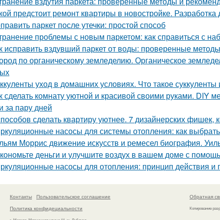
транение вздутия паркета: проверенные методы и рекомен
кой предстоит ремонт квартиры в новостройке. Разработка 
править паркет после утечки: простой способ
транение проблемы с новым паркетом: как справиться с на
к исправить вздувший паркет от воды: проверенные метод
ород по органическому земледелию. Органическое земледели
вых
ккуленты уход в домашних условиях. Что такое суккуленты 
к сделать комнату уютной и красивой своими руками. DIY ме
и за пару дней
способов сделать квартиру уютнее. 7 дизайнерских фишек, к
ркуляционные насосы для системы отопления: как выбрат
льям Моррис движение искусств и ремесел биография. Уил
кономьте деньги и улучшите воздух в вашем доме с помо
ркуляционные насосы для отопления: принцип действия и
Контакты
Пользовательское соглашение
Обратная св
Политика конфидециальности
Копирование раз
г. Москва, Мясницкая улица 11, м. Лубянка