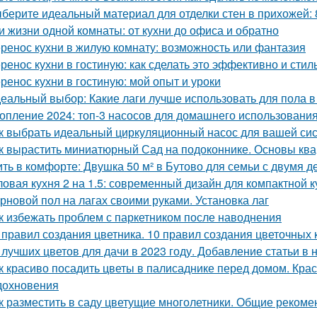
берите идеальный материал для отделки стен в прихожей:
и жизни одной комнаты: от кухни до офиса и обратно
ренос кухни в жилую комнату: возможность или фантазия
ренос кухни в гостиную: как сделать это эффективно и стил
ренос кухни в гостиную: мой опыт и уроки
еальный выбор: Какие лаги лучше использовать для пола в
опление 2024: топ-3 насосов для домашнего использовани
к выбрать идеальный циркуляционный насос для вашей си
к вырастить миниатюрный Сад на подоконнике. Основы кв
ть в комфорте: Двушка 50 м² в Бутово для семьи с двумя д
ловая кухня 2 на 1.5: современный дизайн для компактной к
рновой пол на лагах своими руками. Установка лаг
к избежать проблем с паркетником после наводнения
 правил создания цветника. 10 правил создания цветочных 
 лучших цветов для дачи в 2023 году. Добавление статьи в
к красиво посадить цветы в палисаднике перед домом. Кр
дохновения
к разместить в саду цветущие многолетники. Общие рекоме