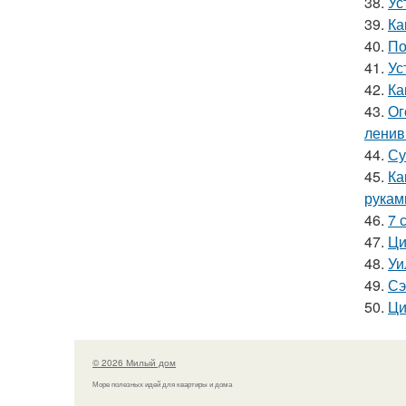
38.
Ус
39.
Ка
40.
По
41.
Ус
42.
Ка
43.
Ог
лени
44.
Су
45.
Ка
рукам
46.
7 
47.
Ци
48.
Уи
49.
Сэ
50.
Ци
© 2026 Милый дом
Море полезных идей для квартиры и дома