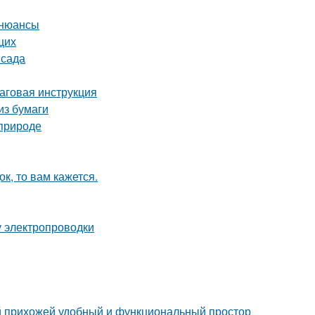
 нюансы
щих
 сада
шаговая инструкция
из бумаги
 природе
к, то вам кажется.
у электропроводки
ой прихожей удобный и функциональный простор