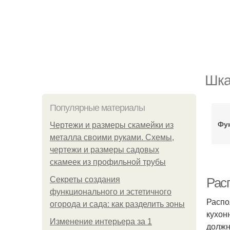
Шка
Популярные материалы
Фу
Чертежи и размеры скамейки из
металла своими руками. Схемы,
чертежи и размеры садовых
скамеек из профильной трубы
Секреты создания
Рас
функционального и эстетичного
Распо
огорода и сада: как разделить зоны
кухон
Изменение интерьера за 1
должн