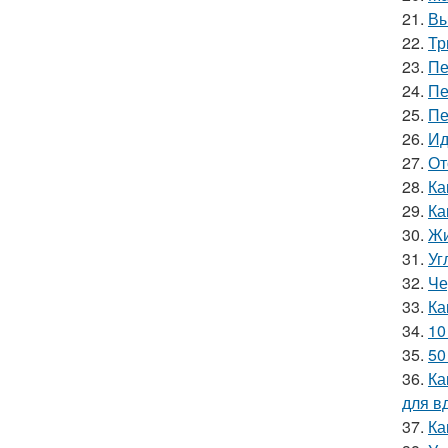
21.
Вы
22.
Тр
23.
Пе
24.
Пе
25.
Пе
26.
Ид
27.
От
28.
Ка
29.
Ка
30.
Жи
31.
Уг
32.
Че
33.
Ка
34.
10
35.
50
36.
Ка
для в
37.
Ка