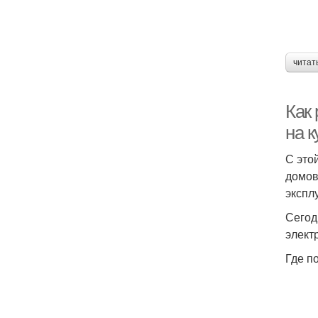
читат
Как 
на к
С это
домов
экспл
Сегод
элект
Где п