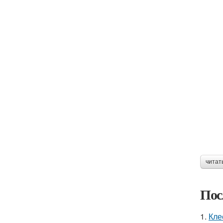
читат
Пос
1.
Кле