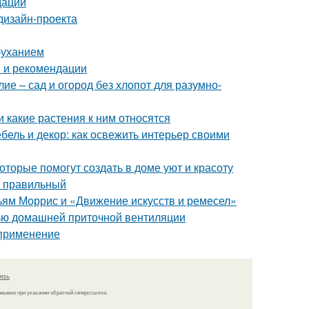
дации
дизайн-проекта
буханием
ы и рекомендации
е – сад и огород без хлопот для разумно-
и какие растения к ним относятся
бель и декор: как освежить интерьер своими
оторые помогут создать в доме уют и красоту
ь правильный
ьям Моррис и «Движение искусств и ремесел»
щью домашней приточной вентиляции
 применение
язь
решено при указании обратной гиперссылки.