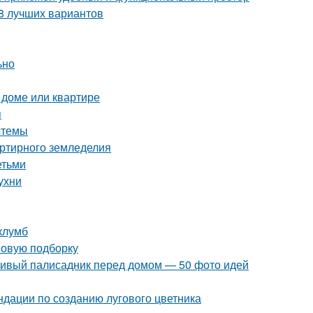
 8 лучших вариантов
ьно
 доме или квартире
я
стемы
артирного земледелия
етьми
ухни
клумб
 новую подборку
асивый палисадник перед домом — 50 фото идей
ндации по созданию лугового цветника