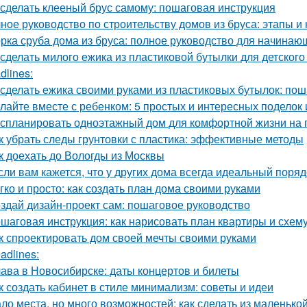
 сделать клееный брус самому: пошаговая инструкция
ное руководство по строительству домов из бруса: этапы и
рка сруба дома из бруса: полное руководство для начинаю
 сделать милого ежика из пластиковой бутылки для детского
dlines:
 сделать ежика своими руками из пластиковых бутылок: по
лайте вместе с ребенком: 5 простых и интересных поделок 
 спланировать одноэтажный дом для комфортной жизни на
к убрать следы грунтовки с пластика: эффективные методы
к доехать до Вологды из Москвы
сли вам кажется, что у других дома всегда идеальный порядо
гко и просто: как создать план дома своими руками
здай дизайн-проект сам: пошаговое руководство
шаговая инструкция: как нарисовать план квартиры и схем
к спроектировать дом своей мечты своими руками
adlines:
ава в Новосибирске: даты концертов и билеты
к создать кабинет в стиле минимализм: советы и идеи
ло места, но много возможностей: как сделать из маленьк