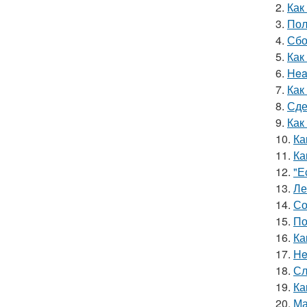
2.
Как
3.
Пол
4.
Сбо
5.
Как
6.
Hea
7.
Как
8.
Сде
9.
Как
10.
Ка
11.
Ка
12.
"Е
13.
Ле
14.
Со
15.
По
16.
Ка
17.
He
18.
Сл
19.
Ка
20.
Ма