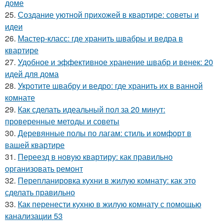
доме
25.
Создание уютной прихожей в квартире: советы и
идеи
26.
Мастер-класс: где хранить швабры и ведра в
квартире
27.
Удобное и эффективное хранение швабр и венек: 20
идей для дома
28.
Укротите швабру и ведро: где хранить их в ванной
комнате
29.
Как сделать идеальный пол за 20 минут:
проверенные методы и советы
30.
Деревянные полы по лагам: стиль и комфорт в
вашей квартире
31.
Переезд в новую квартиру: как правильно
организовать ремонт
32.
Перепланировка кухни в жилую комнату: как это
сделать правильно
33.
Как перенести кухню в жилую комнату с помощью
канализации 53