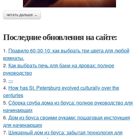
читать дальше →
Последние обновления на сайте:
1.
Правило 60-30-10: как выбрать три цвета для любой
комнаты.
2.
Как выбрать печь для бани на дровах: полное
руководство
3.
---
4.
How has St. Petersburg evolved culturally over the
centuries
5.
Сборка сруба дома из бруса: полное руководство для
начинающих
6.
Дом из бруса своими руками: пошаговая инструкция
для начинающих
7.
Шикарный дом из бруса: забытая технология для