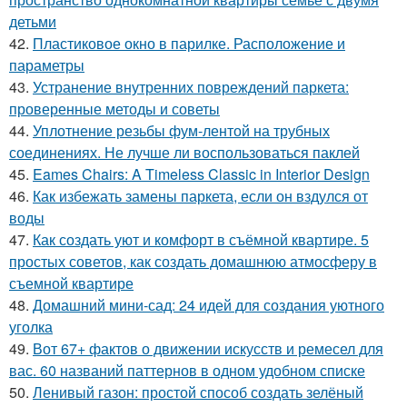
детьми
42.
Пластиковое окно в парилке. Расположение и
параметры
43.
Устранение внутренних повреждений паркета:
проверенные методы и советы
44.
Уплотнение резьбы фум-лентой на трубных
соединениях. Не лучше ли воспользоваться паклей
45.
Eames Chairs: A Timeless Classic in Interior Design
46.
Как избежать замены паркета, если он вздулся от
воды
47.
Как создать уют и комфорт в съёмной квартире. 5
простых советов, как создать домашнюю атмосферу в
съемной квартире
48.
Домашний мини-сад: 24 идей для создания уютного
уголка
49.
Вот 67+ фактов о движении искусств и ремесел для
вас. 60 названий паттернов в одном удобном списке
50.
Ленивый газон: простой способ создать зелёный