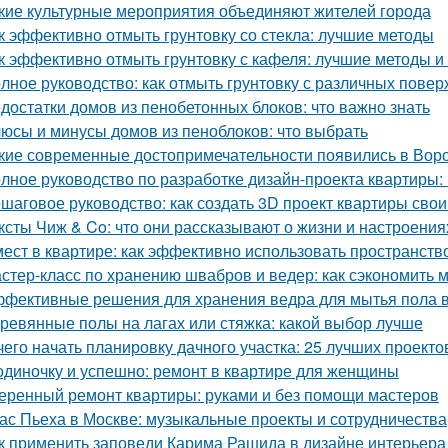
кие культурные мероприятия объединяют жителей города
к эффективно отмыть грунтовку со стекла: лучшие методы
к эффективно отмыть грунтовку с кафеля: лучшие методы и
лное руководство: как отмыть грунтовку с различных повер
достатки домов из пенобетонных блоков: что важно знать
юсы и минусы домов из пеноблоков: что выбрать
кие современные достопримечательности появились в Вор
лное руководство по разработке дизайн-проекта квартиры:
шаговое руководство: как создать 3D проект квартиры сво
ксты Чиж & Co: что они рассказывают о жизни и настроени
мест в квартире: как эффективно использовать пространств
стер-класс по хранению швабров и ведер: как сэкономить м
фективные решения для хранения ведра для мытья пола в
ревянные полы на лагах или стяжка: какой выбор лучше
чего начать планировку дачного участка: 25 лучших проекто
одиночку и успешно: ремонт в квартире для женщины
еренный ремонт квартиры: руками и без помощи мастеров
ас Пьеха в Москве: музыкальные проекты и сотрудничества
к применить заповеди Карима Рашида в дизайне интерьера