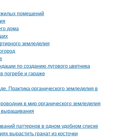
е жилых помещений
ия
его дома
щих
артирного земледелия
 огород
е
ндации по созданию лугового цветника
в погребе и гараже
де. Практика органического земледелия в
проводник в мир органического земледелия
о выращивания
азваний паттернов в одном удобном списке
ях вырастить гранат из косточки