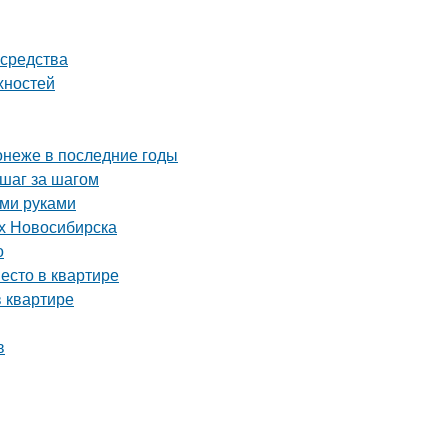
 средства
хностей
онеже в последние годы
 шаг за шагом
ими руками
ях Новосибирска
о
есто в квартире
 квартире
в