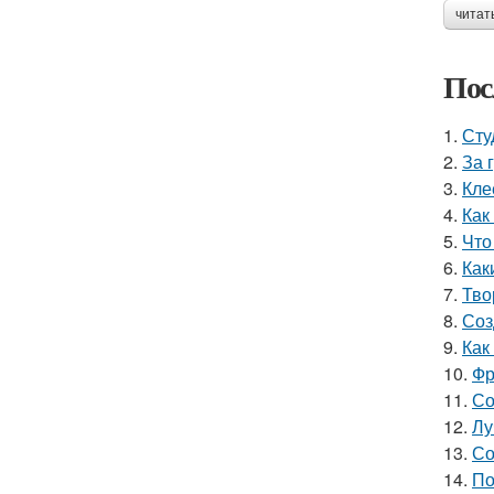
читат
Пос
1.
Сту
2.
За 
3.
Кле
4.
Как
5.
Что
6.
Как
7.
Тво
8.
Соз
9.
Как
10.
Фр
11.
Со
12.
Лу
13.
Со
14.
По