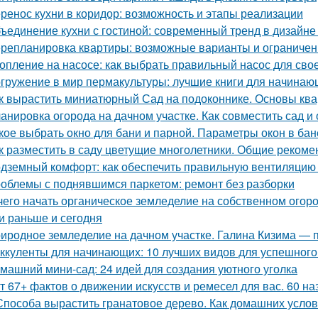
ренос кухни в коридор: возможность и этапы реализации
ъединение кухни с гостиной: современный тренд в дизайн
репланировка квартиры: возможные варианты и ограничен
опление на насосе: как выбрать правильный насос для сво
гружение в мир пермакультуры: лучшие книги для начинаю
к вырастить миниатюрный Сад на подоконнике. Основы кв
анировка огорода на дачном участке. Как совместить сад и
кое выбрать окно для бани и парной. Параметры окон в бан
к разместить в саду цветущие многолетники. Общие рекоме
дземный комфорт: как обеспечить правильную вентиляцию 
облемы с поднявшимся паркетом: ремонт без разборки
чего начать органическое земледелие на собственном огоро
и раньше и сегодня
иродное земледелие на дачном участке. Галина Кизима — 
ккуленты для начинающих: 10 лучших видов для успешног
машний мини-сад: 24 идей для создания уютного уголка
т 67+ фактов о движении искусств и ремесел для вас. 60 н
Способа вырастить гранатовое дерево. Как домашних услови