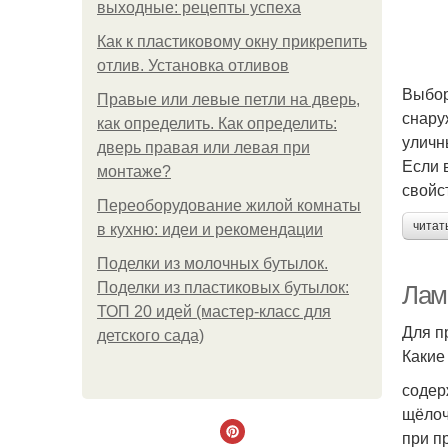
выходные: рецепты успеха
Как к пластиковому окну прикрепить
отлив. Установка отливов
Выбор
Правые или левые петли на дверь,
снару
как определить. Как определить:
уличн
дверь правая или левая при
Если 
монтаже?
свойс
Переоборудование жилой комнаты
читат
в кухню: идеи и рекомендации
Поделки из молочных бутылок.
Поделки из пластиковых бутылок:
Лам
ТОП 20 идей (мастер-класс для
Для п
детского сада)
Какие
содер
щёлоч
при п