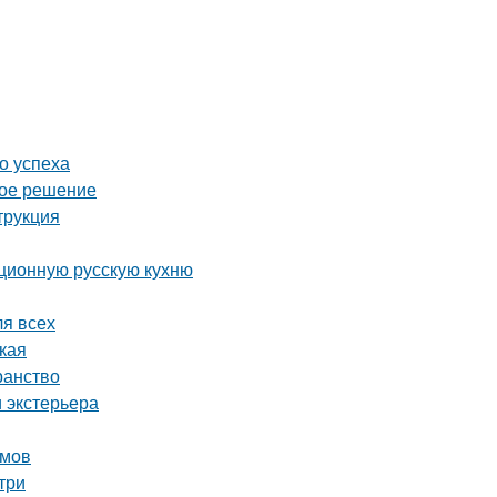
о успеха
ное решение
трукция
иционную русскую кухню
ля всех
ская
ранство
 экстерьера
омов
три