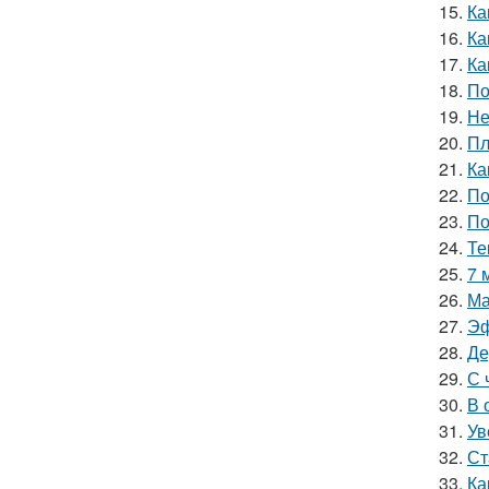
15.
Ка
16.
Ка
17.
Ка
18.
По
19.
Не
20.
Пл
21.
Ка
22.
По
23.
По
24.
Те
25.
7 
26.
Ма
27.
Эф
28.
Де
29.
С 
30.
В 
31.
Ув
32.
Ст
33.
Ка