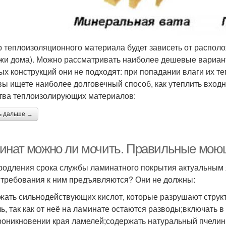
 теплоизоляционного материала будет зависеть от располо
жи дома). Можно рассматривать наиболее дешевые варианты
ых конструкций они не подходят: при попадании влаги их 
вы ищете наиболее долговечный способ, как утеплить вход
тва теплоизолирующих материалов:
ь дальше →
инат можно ли мочить. Правильные мою
родления срока службы ламинатного покрытия актуальным 
 требования к ним предъявляются? Они не должны:
жать сильнодействующих кислот, которые разрушают структ
ь, так как от неё на ламинате остаются разводы;включать 
роникновении края ламелей;содержать натуральный пчелин