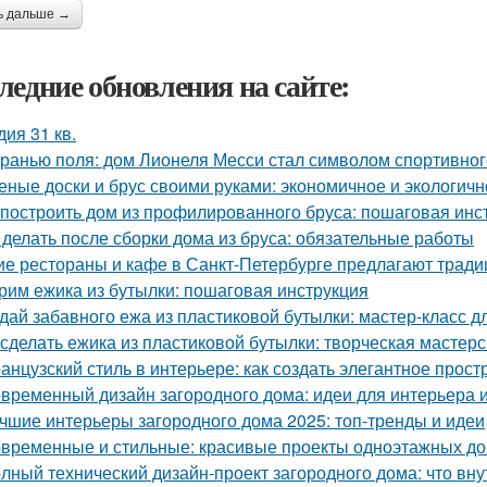
ь дальше →
ледние обновления на сайте:
дия 31 кв.
гранью поля: дом Лионеля Месси стал символом спортивног
еные доски и брус своими руками: экономичное и экологич
 построить дом из профилированного бруса: пошаговая инс
 делать после сборки дома из бруса: обязательные работы
ие рестораны и кафе в Санкт-Петербурге предлагают трад
рим ежика из бутылки: пошаговая инструкция
дай забавного ежа из пластиковой бутылки: мастер-класс д
 сделать ежика из пластиковой бутылки: творческая мастер
анцузский стиль в интерьере: как создать элегантное прост
временный дизайн загородного дома: идеи для интерьера и
чшие интерьеры загородного дома 2025: топ-тренды и идеи
временные и стильные: красивые проекты одноэтажных д
лный технический дизайн-проект загородного дома: что вну