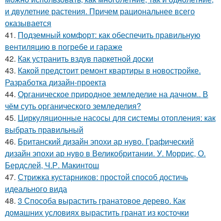
и двулетние растения. Причем рациональнее всего
оказывается
41.
Подземный комфорт: как обеспечить правильную
вентиляцию в погребе и гараже
42.
Как устранить вздув паркетной доски
43.
Какой предстоит ремонт квартиры в новостройке.
Разработка дизайн-проекта
44.
Органическое природное земледелие на дачном.. В
чём суть органического земледелия?
45.
Циркуляционные насосы для системы отопления: как
выбрать правильный
46.
Британский дизайн эпохи ар нуво. Графический
дизайн эпохи ар нуво в Великобритании. У. Моррис, О.
Бердслей, Ч.Р. Макинтош
47.
Стрижка кустарников: простой способ достичь
идеального вида
48.
3 Способа вырастить гранатовое дерево. Как
домашних условиях вырастить гранат из косточки