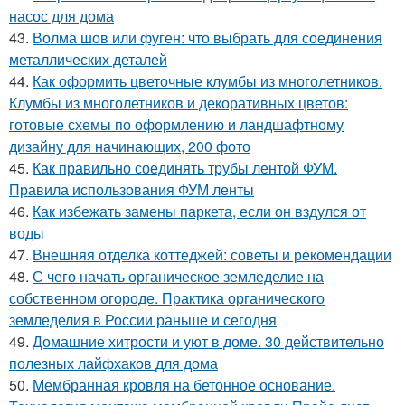
насос для дома
43.
Волма шов или фуген: что выбрать для соединения
металлических деталей
44.
Как оформить цветочные клумбы из многолетников.
Клумбы из многолетников и декоративных цветов:
готовые схемы по оформлению и ландшафтному
дизайну для начинающих, 200 фото
45.
Как правильно соединять трубы лентой ФУМ.
Правила использования ФУМ ленты
46.
Как избежать замены паркета, если он вздулся от
воды
47.
Внешняя отделка коттеджей: советы и рекомендации
48.
С чего начать органическое земледелие на
собственном огороде. Практика органического
земледелия в России раньше и сегодня
49.
Домашние хитрости и уют в доме. 30 действительно
полезных лайфхаков для дома
50.
Мембранная кровля на бетонное основание.