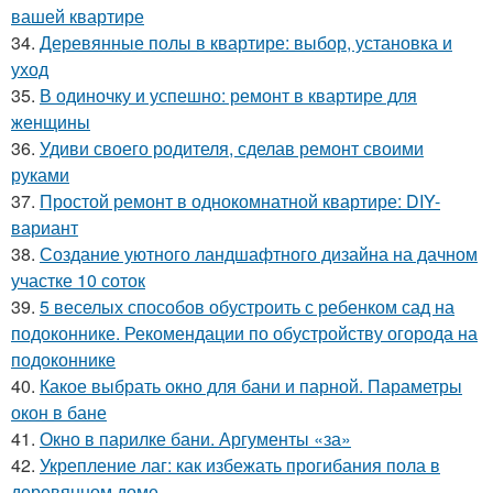
вашей квартире
34.
Деревянные полы в квартире: выбор, установка и
уход
35.
В одиночку и успешно: ремонт в квартире для
женщины
36.
Удиви своего родителя, сделав ремонт своими
руками
37.
Простой ремонт в однокомнатной квартире: DIY-
вариант
38.
Создание уютного ландшафтного дизайна на дачном
участке 10 соток
39.
5 веселых способов обустроить с ребенком сад на
подоконнике. Рекомендации по обустройству огорода на
подоконнике
40.
Какое выбрать окно для бани и парной. Параметры
окон в бане
41.
Окно в парилке бани. Аргументы «за»
42.
Укрепление лаг: как избежать прогибания пола в
деревянном доме