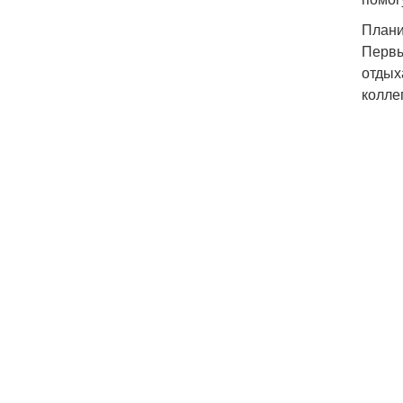
Плани
Первы
отдых
колле