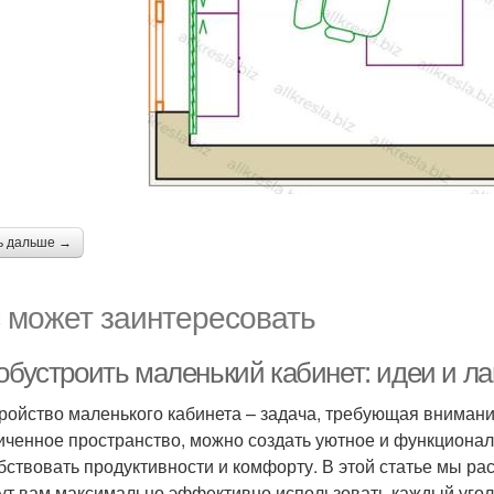
ь дальше →
 может заинтересовать
 обустроить маленький кабинет: идеи и л
ройство маленького кабинета – задача, требующая внимания
иченное пространство, можно создать уютное и функционал
бствовать продуктивности и комфорту. В этой статье мы р
ут вам максимально эффективно использовать каждый угол