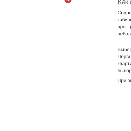
Как
Совре
кабин
прост
небол
Выбор
Первы
кварт
былор
При в