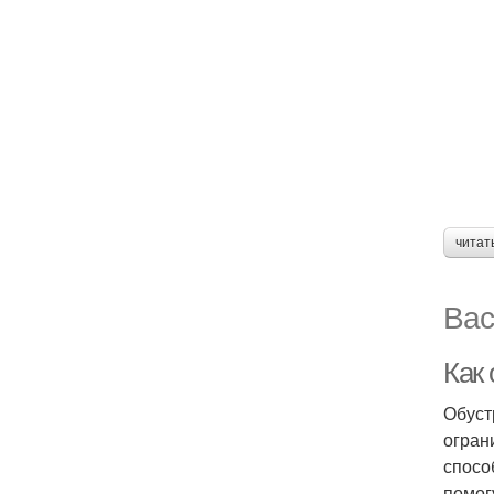
читат
Вас
Как
Обуст
огран
спосо
помог