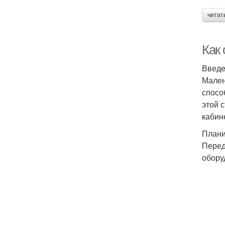
читат
Как
Введ
Мален
спосо
этой 
кабин
Плани
Перед
обору