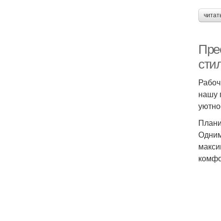
читат
Пре
сти
Рабоч
нашу 
уютно
Плани
Одним
макси
комфо