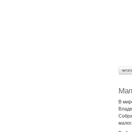
читат
Мал
В мир
Владе
Собра
малог