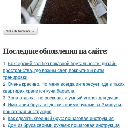
читать дальше →
Последние обновления на сайте:
1.
Боксёрский зал без показной брутальности: дизайн
пространства, где важны свет, покрытие и ритм
тренировки
2.
Очень красиво. Но меня всегда интересует, где в таких
квартирах хранится куча барахла.
3.
Зона отдыха - не роcкошь, а умный уголок для души.
4.
Имитация бруса из доски своими руками за 2 минуты:
пошаговая инструкция
5.
Как сделать клееный брус: пошаговая инструкция
6.
Дом из бруса своими руками: пошаговая инструкция