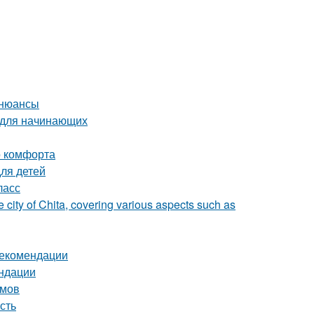
 нюансы
 для начинающих
о комфорта
для детей
ласс
e city of Chita, covering various aspects such as
 рекомендации
ендации
омов
сть