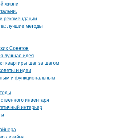
ой жизни
пальни.
 и рекомендации
кла: лучшие методы
ских Советов
ая лучшая идея
кт квартиры шаг за шагом
советы и идеи
енным и функциональным
етоды
йственного инвентаря
стетичный интерьер
ты
зайнера
мир дизайна