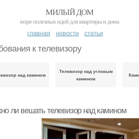
МИЛЫЙ ДОМ
море полезных идей для квартиры и дома
главная
новости
статьи
бования к телевизору
Телевизор над угловым
левизор над камином
Ками
камином
но ли вешать телевизор над камином