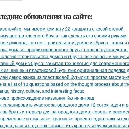
ледние обновления на сайте:
авствуйте, мы имеем комнату 22 квадрата с косой стеной.
имущества клееного бруса: как сделать его своими руками
ное руководство по строительству домов из бруса: этапы и
рка дома из профилированного бруса: полное руководство
нология строительства домов из бруса: все плюсы и минусы
арный дом из бруса: забытая технология для современног
к из шишек и пластиковой бутылки: оригинальная поделка 
лай декор ежика из пластиковой бутылки: простая мастер-к
 is a list of 10 questions based on the thought process about th
rks, history, culture, and interesting facts:
ково происхождение названия Калининград
к спланировать участок загородного дома 12 соток: идеи и
к выбрать интерьер для загородного дома: советы и реком
временные и стильные: красивые проекты одноэтажных д
м для дачи и сада: как совместить красоту и функционально