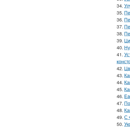
34.
Ул
35.
Пе
36.
Пе
37.
Пе
38.
Пе
39.
Ци
40.
Ну
41.
Ус
конст
42.
Цв
43.
Ка
44.
Ка
45.
Ка
46.
Ea
47.
По
48.
Ка
49.
С 
50.
Ую