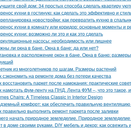
учшите свой дом: 34 простых способа сделать квартиру уют
ренос кухни в гостиную: как сделать это эффективно и стил
репланировка новостройки: как превратить кухню в спальн
ренос кухни в комнату или коридор: основные моменты и 
ренос кухни: возможно ли это и как это сделать
ркуляционные насосы: необходимость или лишнее
жны ли окна в бане. Окна в бане: да или нет?
тановка и расположение окон в бане. Окна в баню: размеры
рукций
етник из многолетников по шагам. Размеры растений
к сэкономить на ремонте дома без потери качества
к восстановить паркет после намокания: практические сове
к намотать фум-ленту на ПНД. Лента ФУМ –, что это такое, 
mes Chairs: A Timeless Classic in Interior Design
дземный комфорт: как обеспечить правильную вентиляцию 
к правильно выполнить ремонт паркета после заливки
чего начать природное земледелие. Природное земледелие 
т в доме своими руками. DIY мебель и декор: как освежить 