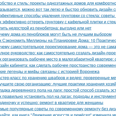
обство и стиль: проекты одноэтажных домов для комфортн
азывается, можно вот так легко и быстро обновить дизайн с
фективные способы удаления грунтовки со стекла: советы
к эффективно оттереть грунтовку с кафельной плитки и сте
пить недострой из пенобетона: выгодно или нет
чему дома из пеноблоков могут быть не лучшим выбором
к Сэкономить Миллионы на Планировке Дома: 10 Практиче
чему самостоятельное проектирование дома — это не сам
лное руководство: как самостоятельно создать дизайн-прое
к организовать рабочее место в малогабаритной квартире: 
зайн кабинета: как сделать рабочее пространство соврем
кие легенды и мифы связаны с историей Воронежа
стер-класс по хранению швабров и ведер: проверенные м
учшите свою организацию: лучшие практики хранения хозя
ладка деревянного пола на лаги: простой способ создать э
к правильно установить пол на лагах: подходы и инструмен
одиночку и успешно: ремонт в квартире для женщины
мые популярные советы по современному ремонту без ди
найте, как книга "Движение искусств и ремёсел" изменила 