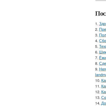
Пос
1.
Здр
2.
Пре
3.
Пол
4.
Сбо
5.
Тех
6.
Шик
7.
Ёжи
8.
Сде
9.
Here
landma
10.
Ка
11.
Ка
12.
Ка
13.
Со
14.
До