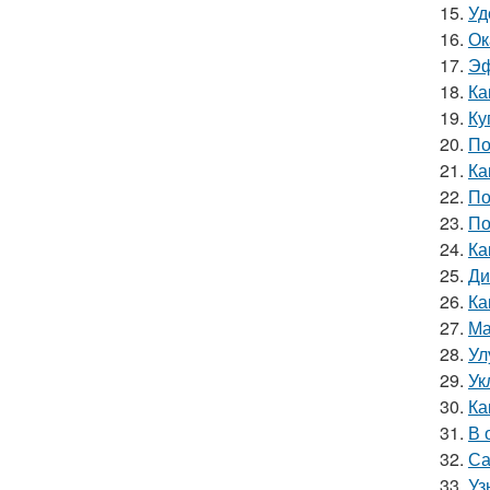
15.
Уд
16.
Ок
17.
Эф
18.
Ка
19.
Ку
20.
По
21.
Ка
22.
По
23.
По
24.
Ка
25.
Ди
26.
Ка
27.
Ма
28.
Ул
29.
Ук
30.
Ка
31.
В 
32.
Са
33.
Уз