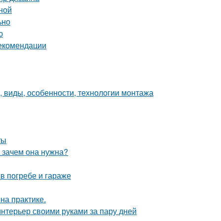
ной
ьно
ю
рекомендации
, виды, особенности, технологии монтажа
ты
и зачем она нужна?
в погребе и гараже
на практике.
интерьер своими руками за пару дней