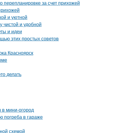
о перепланировке за счет прихожей
 прихожей
ной и уютной
у чистой и удобной
еты и идеи
ощью этих простых советов
рка Красноярск
оме
это делать
н в мини-огород
ю погреба в гараже
ьной схемой