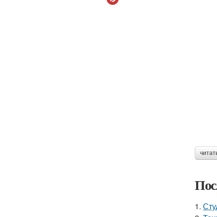
читат
Пос
1.
Сту