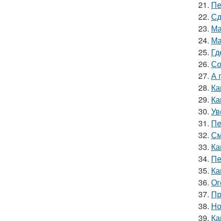
21.
Пе
22.
Сд
23.
Ма
24.
Ма
25.
Гд
26.
Со
27.
А 
28.
Ка
29.
Ка
30.
Ув
31.
Пе
32.
См
33.
Ка
34.
Пе
35.
Ка
36.
Ог
37.
Пр
38.
Но
39.
Ка