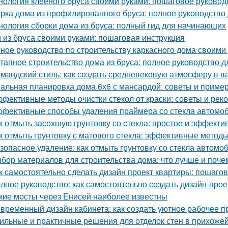
нология клееного бруса своими руками: пошаговое руковод
рка дома из профилированного бруса: полное руководство
нология сборки дома из бруса: полный гид для начинающих
 из бруса своими руками: пошаговая инструкция
ное руководство по строительству каркасного дома своими
тапное строительство дома из бруса: полное руководство 
мандский стиль: как создать средневековую атмосферу в 
альная планировка дома 6х6 с мансардой: советы и приме
фективные методы очистки стекол от краски: советы и ре
фективные способы удаления праймера со стекла автомо
к отмыть засохшую грунтовку со стекла: простое и эффект
к отмыть грунтовку с матового стекла: эффективные методы
зопасное удаление: как отмыть грунтовку со стекла автомо
бор материалов для строительства дома: что лучше и поче
к самостоятельно сделать дизайн проект квартиры: пошаго
лное руководство: как самостоятельно создать дизайн-прое
кие мосты через Енисей наиболее известны
временный дизайн кабинета: как создать уютное рабочее п
ильные и практичные решения для отделок стен в прихожей