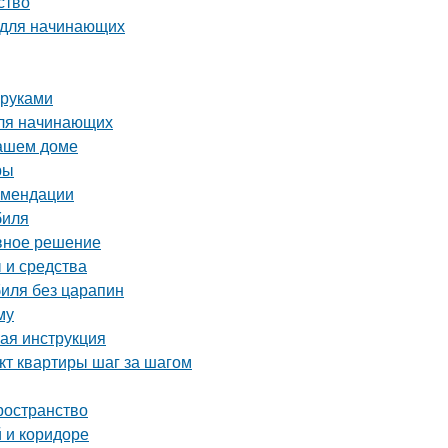
ство
 для начинающих
 руками
для начинающих
вашем доме
ры
комендации
биля
ивное решение
 и средства
биля без царапин
му
вая инструкция
кт квартиры шаг за шагом
ространство
 и коридоре