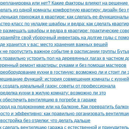
репланировка или нет? Какие факторы влияют на решение 
елать из одной комнаты комфортную квартиру: дизайн без
ленькая прихожая в квартире: как сделать ее функциональ
стер-класс по укладке швабры и ведра: как сделать квартир
е размещать швабры и ведра в квартире: практические сов
храняйте свой уборочный инвентарь на долгие годы с пом
где хранится у вас: место хранения важных вещей
к не пропустить важное событие в расписании группы Буты
к правильно устроить пол на деревянных лагах в частном д
еренный ремонт квартиры: руками и без помощи мастеров
реоборудование кухни в гостиную: возможно ли и стоит ли 
ешивание функций: история совмещения комнаты с кухней
к создать идеальный газон: советы от профессионала
ределка кухни в жилую комнату: возможно ли это
к обеспечить вентиляцию в погребе в гараже
ород на подоконнике или на балконе. Как превратить балко
осто и эффективно: как правильно организовать вентиляци
востройка без отделки: что делать дальше
к сделать вентиляцию гаража с естественной и принудител